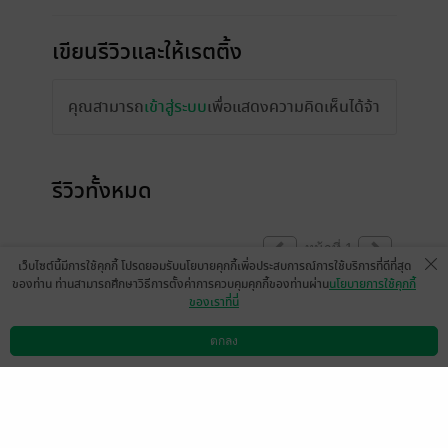
เขียนรีวิวและให้เรตติ้ง
คุณสามารถ
เข้าสู่ระบบ
เพื่อแสดงความคิดเห็นได้จ้า
รีวิวทั้งหมด
หน้าที่ 1
เว็บไซต์นี้มีการใช้คุกกี้ โปรดยอมรับนโยบายคุกกี้เพื่อประสบการณ์การใช้บริการที่ดีที่สุด
ของท่าน ท่านสามารถศึกษาวิธีการตั้งค่าการควบคุมคุกกี้ของท่านผ่าน
นโยบายการใช้คุกกี้
ของเราที่นี่
บทที่ 6 โหลดไม่ได้ค่ะต้องแก้ไขอย่างไร
มีแล้ว -
ตกลง
ap-user-53459192441078
ดาวน์โหลดแอป
วิธีการใช้งาน
ติดต่อเรา
0
3 ต.ค. 2568
16:47 น.
ดู 3 ความเห็นย่อย
มี๋เอ๋อร์2134
มีแล้ว -
tamety