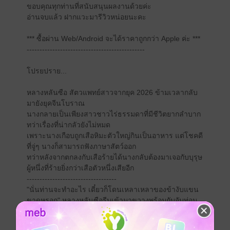
ขอบคุณทุกท่านที่สนับสนุนผลงานด้วยค่ะ
อ่านจบแล้ว ฝากแวะมารีวิวหน่อยนะคะ
*** ซื้อผ่าน Web/Android จะได้ราคาถูกกว่า Apple ค่ะ ***
----------------------------------------------
โปรยปราย...
หลางหลันซือ สัตวแพทย์สาวจากยุค 2026 ข้ามเวลากลับ
มายังยุคจีนโบราณ
นางกลายเป็นเพียงสาวชาวไร่ธรรมดาที่มีชีวิตยากลำบาก
ทว่าเรื่องที่น่ากลัวยังไม่หมด
เพราะนางเกือบถูกเสือหิมะตัวใหญ่กินเป็นอาหาร แต่โชคดี
ที่จู่ๆ นางก็สามารถฟังภาษาสัตว์ออก
ทว่าหลังจากตกลงกับเสือร้ายได้นางกลับต้องมาเจอกับบุรุษ
ผู้หนึ่งที่ร้ายยิ่งกว่าเสือตัวหนึ่งเสียอีก
-----------------------------------
"นั่นท่านจะทำอะไร เดี๋ยวก็โดนเหลาเหลาของข้างับแขน
ขาดหรอก" หลางหลันซือรีบเข้ามาขวางพร้อมกับจับท่อน
แขนแกร่งเอาไว้อย่างถือวิสาสะ