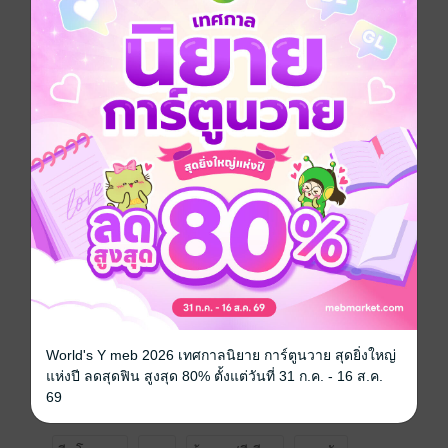
"เหลาเหลาของเจ้าไม่กัดข้าหรอก" ชายหนุ่มหน้าคุ้นคนนั้น
ยิ้มอย่างเจ้าเล่ห์ ก่อนจะเดินไปหาเหลาเหลาพร้อมกับยื่นมือ
ไปเบื้องหน้า ซึ่งเหลาเหลาก็ยกขาหน้าข้างหนึ่งของมันขึ้น
มาวางลงบนมือของเขา พร้อมกับหมอบลงอย่างนอบน้อม
"นี่มันอะไรกันน่ะ"
"หลาเหลาของเจ้าคือเหลาหู่...เสือหิมะของข้าเอง"
"จริงหรือ" หลางหลันซือหันไปมองหน้าเหลาเหลาอย่างขอ
คำตอบ ซึ่งมันก็พยักหน้าลงเล็กน้อยพร้อมกับตอบออกมา
ทว่าทุกคนกลับได้ยินเป็นเสียงคำรามในลำคอเบาๆ
ซวยแล้ว...หลางหลันซือ
--------------------------------
World's Y meb 2026 เทศกาลนิยาย การ์ตูนวาย สุดยิ่งใหญ่
นิยายเรื่องนี้เป็นหนึ่งในซีรีส์ ข้ามภพรักยอดโฉมสะคราญ
แห่งปี ลดสุดฟิน สูงสุด 80% ตั้งแต่วันที่ 31 ก.ค. - 16 ส.ค.
ตัวร้าย
69
*เนื้อหาแนวข้ามภพเหมือนกัน แต่อ่านแยกกันได้นะคะ