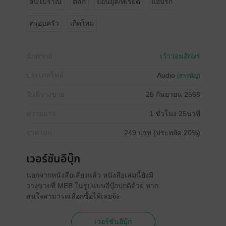
จีนโบราณ
ตลก
ย้อนยุค/พีเรียด
แอบรัก
ครอบครัว
เกิดใหม่
นักพากย์
เว้าวอนอักษร
ประเภทไฟล์
Audio
(สารบัญ)
วันที่วางขาย
25 กันยายน 2568
ความยาว
1 ชั่วโมง 25นาที
ราคาปก
249 บาท (ประหยัด 20%)
เวอร์ชันอีบุ๊ก
นอกจากหนังสือเสียงแล้ว หนังสือเล่มนี้ยังมี
วางขายที่ MEB ในรูปแบบอีบุ๊กปกติด้วย หาก
สนใจสามารถเลือกซื้อได้เลยจ้ะ
เวอร์ชันอีบุ๊ก