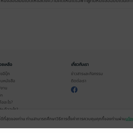
หนังสือเล่มนี้เปิดให้แสดงความคิดเห็นได้เฉพาะผู้ที่มีหนังสือฉบับเต็มเท่าน
่วยเหลือ
เกี่ยวกับเรา
อีบุ๊ก
ข่าวสารและกิจกรรม
านหนังสือ
ติดต่อเรา
ช้งาน
in
ืออะไร?
de คืออะไร?
ในการใช้บริการ
ที่ดีที่สุดของท่าน ท่านสามารถศึกษาวิธีการตั้งค่าการควบคุมคุกกี้ของท่านผ่าน
นโยบ
วามเป็นส่วนตัว
ว็บไซต์