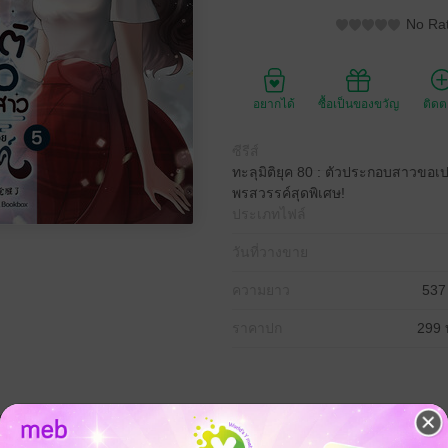
No Rat
อยากได้
ซื้อเป็นของขวัญ
ติด
ซีรีส์
ทะลุมิติยุค 80 : ตัวประกอบสาวขอเปลี
พรสวรรค์สุดพิเศษ!
ประเภทไฟล์
วันที่วางขาย
ความยาว
537
ราคาปก
299 
้หมิงเฟิง จนยอมเสียได้ทุกอย่าง ทว่าเขากลับเลือกพี่สาวผู้แสนดีจอมปลอม