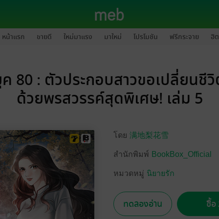
หน้าแรก
ขายดี
ใหม่มาแรง
มาใหม่
โปรโมชัน
ฟรีกระจาย
ฮิต
ยุค 80 : ตัวประกอบสาวขอเปลี่ยนชีวิ
ด้วยพรสวรรค์สุดพิเศษ! เล่ม 5
โดย
满地梨花雪
สำนักพิมพ์
BookBox_Official
หมวดหมู่
นิยายรัก
ทดลองอ่าน
ซื้