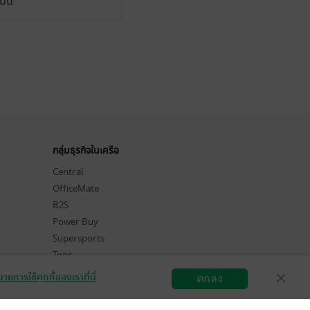
ั้น
กลุ่มธุรกิจในเครือ
Central
OfficeMate
B2S
Power Buy
Supersports
Tops
Hytexts
ายการใช้คุกกี้ของเราที่นี่
ตกลง
สมัครขายอีบุ๊ก
วิธีการใช้งาน
ติดต่อเรา