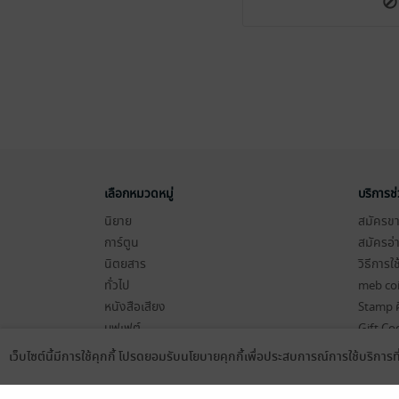
เลือกหมวดหมู่
บริการช
นิยาย
สมัครขาย
การ์ตูน
สมัครอ่
นิตยสาร
วิธีการใ
ทั่วไป
meb co
หนังสือเสียง
Stamp ค
บุฟเฟต์
Gift Co
เงื่อนไข
เว็บไซต์นี้มีการใช้คุกกี้ โปรดยอมรับนโยบายคุกกี้เพื่อประสบการณ์การใช้บริการ
Language
ดาวน์โหลดแอป
นโยบายค
แผนผังเ