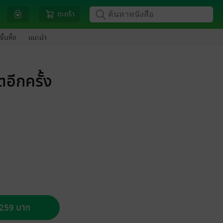
ตะกร้า
ขึ้นหิ้ง
แนะนำ
ตอีกครั้ง
อ 259 บาท