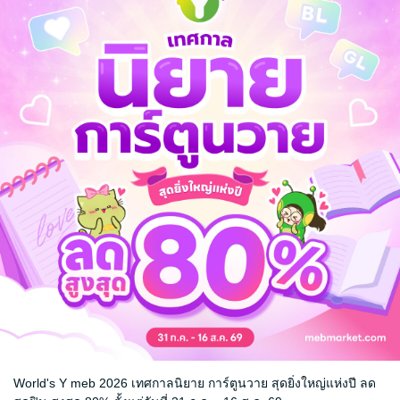
้ชายเฮงซวยคนนั้นอีกต่อไป เพราะขอแค่ได้ใช้ชีวิตดี ๆ ด้วยตัวเอง จนกระทั่ง
ะนั่นคือจุดเริ่มต้นของโชคชะตาครั้งใหม่ที่ไม่อาจเลี่ยงได้
มีพรสวรรค์พิเศษในการประเมินวัตถุโบราณ แบบนั้นชีวิตนี้ไม่มีทางลำบากอีกแล
ล
World's Y meb 2026 เทศกาลนิยาย การ์ตูนวาย สุดยิ่งใหญ่แห่งปี ลด