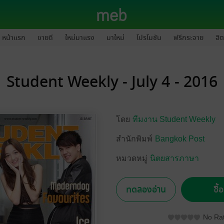
หน้าแรก
ขายดี
ใหม่มาแรง
มาใหม่
โปรโมชัน
ฟรีกระจาย
ฮิต
Student Weekly - July 4 - 2016
โดย
ทีมงาน Student Weekly
สำนักพิมพ์
Bangkok Post
หมวดหมู่
นิตยสารภาษา
ทดลองอ่าน
ซื้
No Rat