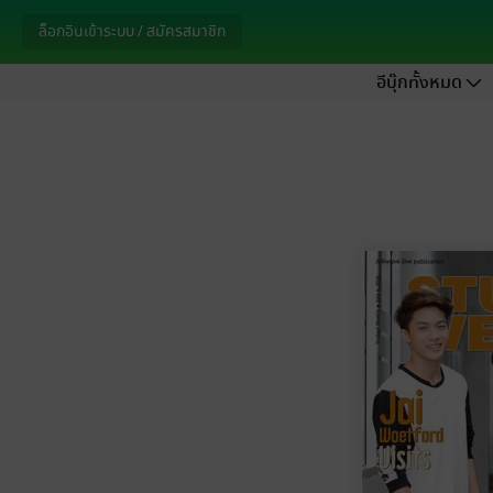
ล็อกอินเข้าระบบ / สมัครสมาชิก
อีบุ๊กทั้งหมด