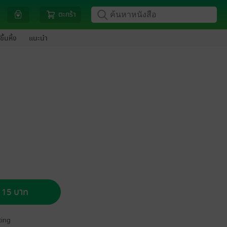
ตะกร้า
ขึ้นหิ้ง
แนะนำ
อ 15 บาท
ing