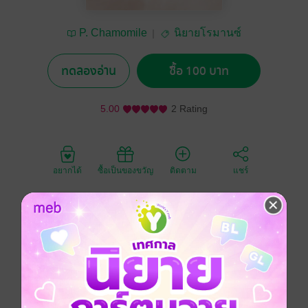
P. Chamomile
นิยายโรมานซ์
ทดลองอ่าน
ซื้อ 100 บาท
5.00
2 Rating
อยากได้
ซื้อเป็นของขวัญ
ติดตาม
แชร์
เมื่อเจ้าหญิงแสนสวยถูกคำสาปให้รูปร่างกลายเป็น
อัปลักษณ์ เธอจึงต้องทำทุกวิถีทางเพื่อแก้คำสาปนั้นให้ได้
แม้จะต้องพรากพรหมจรรย์ของเธอไปก็ตาม...
ขายพรหมจรรย์ แลกกับเงินจำนวนมาก คุณสมบัติเป็นชาย
โสด ไร้พันธะผูกพัน จำนวน 1 คน
“ข้าโดนสาป จริงๆ แล้วข้าคือเจ้าหญิงราเดลล่า ลูกสาว