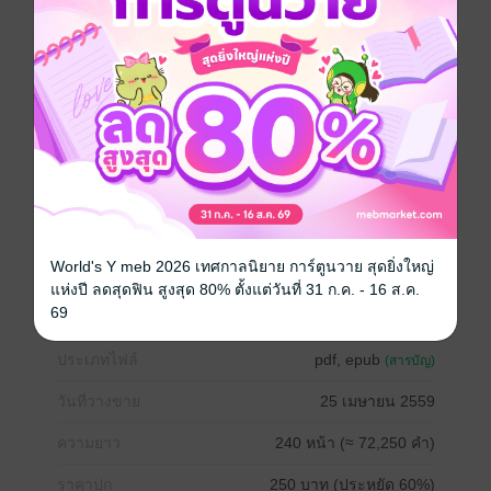
ของกษัตริย์กาเรลกับราชินีราเซียแห่งคามิลล่า ข้าโดน
อาจารย์... ไม่ใช่สิ! ต้องเรียกว่าแม่มดคาเลนสาปให้มีรูป
ร่างอัปลักษณ์อย่างนี้”
“แล้วเจ้าจะต้องทำอย่างไรเพื่อที่จะสามารถแก้คำสาปนี้ได้”
“ข้าต้องหาชายโสด ไร้พันธะผูกพัน และรักข้าจริงมาร่วม
รักด้วย ข้าถึงจะสามารถกลับร่างเดิมของข้าได้” ราเดลล่า
พูดอย่างจริงจัง เพียงเท่านั้นอัสบิลอนก็หัวเราะพรืดออกมา
อย่างสุดกลั้น เมื่อหัวเราะจนพอใจเขาก็แสร้งตีหน้าขรึม
“นี่เจ้าหัวเราะอะไร!” ราเดลล่าถามอัสบิลอนเสียงดัง หล่อน
ไม่พอใจที่เขามาแสดงกิริยาเช่นนี้ใส่
“ก็หัวเราะเจ้าไง เจ้าพูดอะไรออกมา น่าตลกสิ้นดี” อัสบิ
ลอนพูดเยาะ เขาส่ายหน้าระอากับหญิงสาวตรงหน้า ให้
World's Y meb 2026 เทศกาลนิยาย การ์ตูนวาย สุดยิ่งใหญ่
ตายเขาก็ไม่มีวันเชื่อเรื่องราวบ้าๆ นี่เป็นอันขาด
แห่งปี ลดสุดฟิน สูงสุด 80% ตั้งแต่วันที่ 31 ก.ค. - 16 ส.ค.
“นี่ไม่ใช่เรื่องตลกนะ ที่ข้าพูดมันคือเรื่องจริง!”
69
ประเภทไฟล์
pdf, epub
(สารบัญ)
วันที่วางขาย
25 เมษายน 2559
ความยาว
240 หน้า (≈ 72,250 คำ)
ราคาปก
250 บาท (ประหยัด 60%)