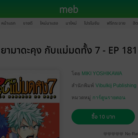
หน้าแรก
ขายดี
ใหม่มาแรง
มาใหม่
โปรโมชัน
ฟรีกระจาย
ฮิต
ยามาดะคุง กับแม่มดทั้ง 7 - EP 181
โดย
MIKI YOSHIKAWA
สำนักพิมพ์
Vibulkij Publishing
หมวดหมู่
การ์ตูนรายตอน
ซื้อ 10 บาท
No Rat