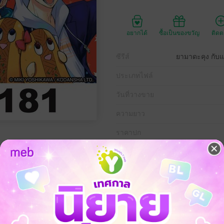
อยากได้
ซื้อเป็นของขวัญ
ติด
ซีรีส์
ยามาดะคุง กับแ
ประเภทไฟล์
วันที่วางขาย
ความยาว
ราคาปก
ยนได้จูบกับ ชิราอิชิ อูราระ นักเรียนดีเด่น เพราะอุบัติเหตุทำให้ทั้งสองสลับ
ี่เกิดขึ้นจากจูบได้เริ่มขึ้นแล้ว