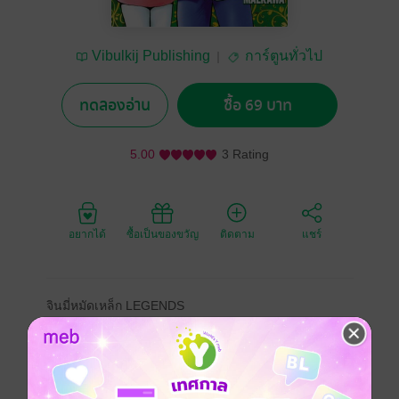
Vibulkij Publishing
การ์ตูนทั่วไป
ทดลองอ่าน
ซื้อ 69 บาท
5.00
3 Rating
อยากได้
ซื้อเป็นของขวัญ
ติดตาม
แชร์
จินมี่หมัดเหล็ก LEGENDS
Tekken Chinmi Legends
Kung Fu Boy Legends
โทสะ ไม้เท้าซ่อนดาบ ล่อให้จินมี่เข้ามาในเมือง ที่ลาน