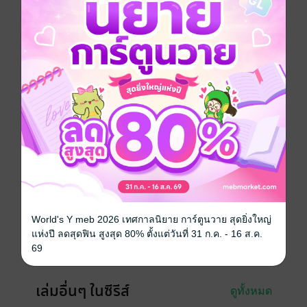
กว้างมีเหล่าจอมยุทธ์ที่อยากมาประลองฝีมือกำลังชุมนุมกัน
อยู่ พอรู้ว่าจินมี่มาเหล่าจอมยุทธ์ ก็พยายามจะแย่งกันมา
ประลองเป็นคนแรกทำให้ลานกว้างแห่งนั้นปั่นป่วนวุ่นวาย
ไม่ต่างกับผึ้งแตกรัง บุคคลอันตรายที่ซ่อนตัวในมุมมืดเพื่อ
หาโอกาสคือ โทสะ, จิปัง ชายผู้มีรอยสัก และบุคคลที่สาม
ซึ่งเป็นชายถือของมีคม
การ์ตูนญี่ปุ่น
แอกชัน
ผจญภัย
การ์ตูนผู้ชาย
ซีรีส์
จินมี่หมัดเหล็ก LEGENDS
ประเภทไฟล์
pdf
วันที่วางขาย
15 พฤษภาคม 2559
World's Y meb 2026 เทศกาลนิยาย การ์ตูนวาย สุดยิ่งใหญ่
ความยาว
196 หน้า
แห่งปี ลดสุดฟิน สูงสุด 80% ตั้งแต่วันที่ 31 ก.ค. - 16 ส.ค.
69
ราคาปก
90 บาท (ประหยัด 23%)
เล่มอื่นๆ ในซีรีส์
ดูทั้งหมด