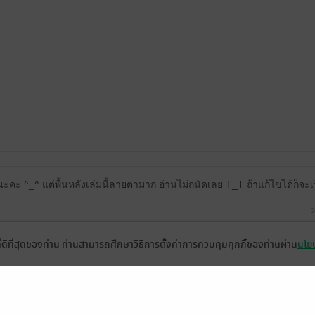
ะคะ ^_^ แต่พื้นหลังเล่มนี้ลายตามาก อ่านไม่ถนัดเลย T_T ถ้าแก้ไขได้ก็จะเ
2
ที่ดีที่สุดของท่าน ท่านสามารถศึกษาวิธีการตั้งค่าการควบคุมคุกกี้ของท่านผ่าน
นโยบ
แพ่งเลยทีเดียว ยิ่งช่วงไหนติดลายดอกไม้นี้แทบต้องเดา เนื้อหาใช้ได้