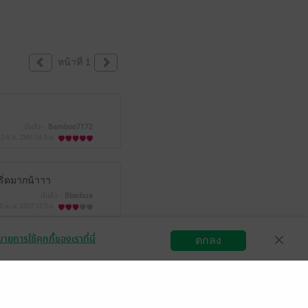
หน้าที่ 1
มีแล้ว -
Bamboo7172
2 ก.ค. 2561
14:9 น.
ริ่ดมากน้าาา
มีแล้ว -
Bbaibua
0 เม.ย. 2557
12:5 น.
ายการใช้คุกกี้ของเราที่นี่
ตกลง
สมัครขายอีบุ๊ก
วิธีการใช้งาน
ติดต่อเรา
มีแล้ว -
mooprew
19 ส.ค. 2556
3:4 น.