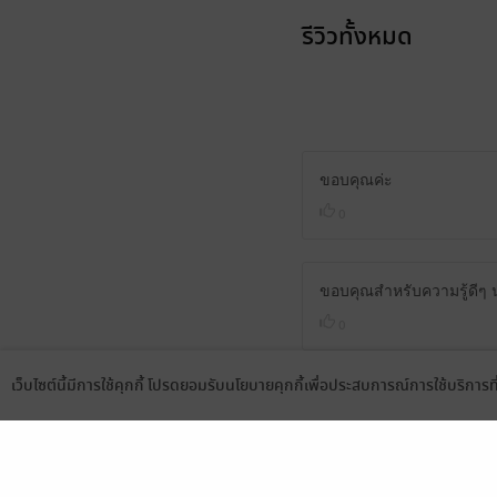
รีวิวทั้งหมด
ขอบคุณค่ะ
0
ขอบคุณสำหรับความรู้ดีๆ น
0
เว็บไซต์นี้มีการใช้คุกกี้ โปรดยอมรับนโยบายคุกกี้เพื่อประสบการณ์การใช้บริการ
Language
ดาวน์โหลดแอป
สีของอักษรอ่านยากมาก ต้อง
0