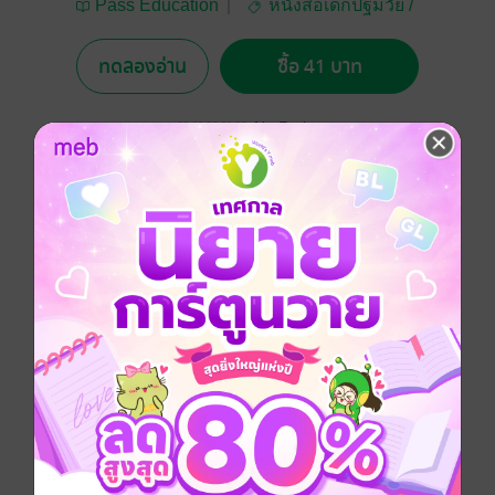
Pass Education
หนังสือเด็กปฐมวัย /
นิทานภาพ
ทดลองอ่าน
ซื้อ 41 บาท
No Rating
อยากได้
ซื้อเป็นของขวัญ
ติดตาม
แชร์
นิทานภาพคำกลอน ฝึกให้เด็ก ๆ ลองสังเกตดาวที่อยู่รอบตัว
เรา เช่น นาฬิกา ลายผ้า โคมไฟ ของเล่น ของใช้ ขนม
ดอกไม้ ผลไม้ พร้อมวิธีพับดาว 2 แบบน่ารัก
นิทานส่งเสริมความรู้
ประเภทไฟล์
pdf