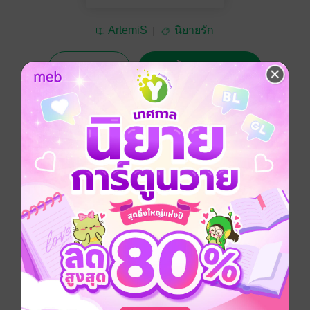
ArtemiS
นิยายรัก
ทดลองอ่าน
ซื้อ 69 บาท
5.00
1 Rating
อยากได้
ซื้อเป็นของขวัญ
ติดตาม
แชร์
ชีวิตฉันก็สงบสุขมาตั้งนาน พอเข้าชมรมบาสชีวิตฉันก็
เปลี่ยนไปโดยสิ้นเชิง
ประเภทไฟล์
pdf
วันที่วางขาย
03 พฤษภาคม 2556