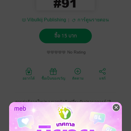
Vibulkij Publishing
การ์ตูนรายตอน
ซื้อ 15 บาท
No Rating
อยากได้
ซื้อเป็นของขวัญ
ติดตาม
แชร์
การต่อสู้ภาคใหม่ของยอดนักกังฟูที่ระดับปรามาจารย์ "จิ
นมี่" กลับมาอีกครั้ง!! ครูฝึกจินมี่และจินเทะ ได้ออกเดินทาง
ไปยังที่ต่างๆ เพื่อเผยแพร่กังฟูวัดไดลิ้มยี่ และได้พบกับกอง
ทหารองครักษ์ของประเทศข้างเคียงที่เดินทางมาเจริญ
สัมพันธไมตรีที่เมืองใกล้ชายแดน แต่ว่าเจ้าหญิงมิโตะ