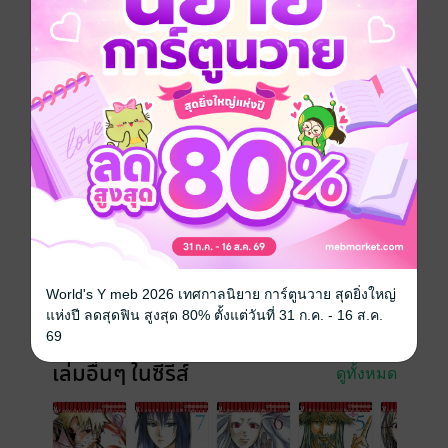
ระหว่างการตรวจสอบบนเกาะคือ!? แผนการร้ายที่น่ากลัว
ของสมาคมคิริอิชิ ซึ่งรอพวกเขาอยู่ที่สถานที่ทดลองคือ!?
เรื่องราวเริ่มเลวร้ายมากขึ้น...!
การ์ตูนญี่ปุ่น
แอกชัน
ซีรีส์
ผ่าเชื้ออสุรกาย
ประเภทไฟล์
pdf
วันที่วางขาย
18 พฤษภาคม 2559
ความยาว
192 หน้า
World's Y meb 2026 เทศกาลนิยาย การ์ตูนวาย สุดยิ่งใหญ่
แห่งปี ลดสุดฟิน สูงสุด 80% ตั้งแต่วันที่ 31 ก.ค. - 16 ส.ค.
ราคาปก
90 บาท (ประหยัด 23%)
69
เล่มอื่นๆ ในซีรีส์
ดูทั้งหมด