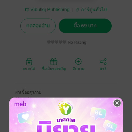
Vibulkij Publishing
การ์ตูนทั่วไป
ทดลองอ่าน
ซื้อ 69 บาท
No Rating
อยากได้
ซื้อเป็นของขวัญ
ติดตาม
แชร์
ผ่าเชื้ออสุรกาย
Akatsuki
จิ๊กคังของพวกฮิบิกิที่ได้รับภารกิจให้นำ “ดาบแห่งรินอุน”
ไปส่งที่สถานที่ทดลองได้เดินทางมาถึง “เกาะมิสุนสึ”
ปราสาทกลางทะเลที่มีเรื่องแปลกประหลาดและเป็น
ปริศนาเกิดขึ้น ตัวตนที่แท้จริงของเรื่องประหลาดที่เกิดขึ้น