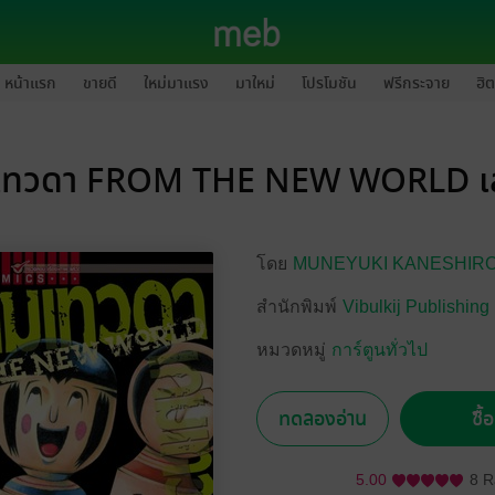
หน้าแรก
ขายดี
ใหม่มาแรง
มาใหม่
โปรโมชัน
ฟรีกระจาย
ฮิต
เทวดา FROM THE NEW WORLD เล
โดย
MUNEYUKI KANESHIR
สำนักพิมพ์
Vibulkij Publishing
หมวดหมู่
การ์ตูนทั่วไป
ทดลองอ่าน
ซื้
5.00
8 R