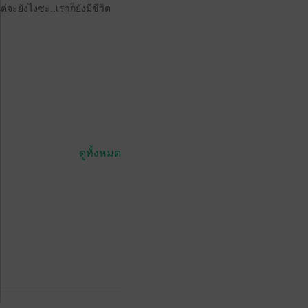
จะยังไงซะ..เราก็ยังมีชีวิต
ดูทั้งหมด