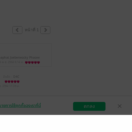
หน้าที่ 1
haphat Joeberwocky Phasee
4 พ.ย. 2564
6:14 น.
มีแล้ว -
D4C
ย. 2564
17:36 น.
ายการใช้คุกกี้ของเราที่นี่
ตกลง
สมัครขายอีบุ๊ก
วิธีการใช้งาน
ติดต่อเรา