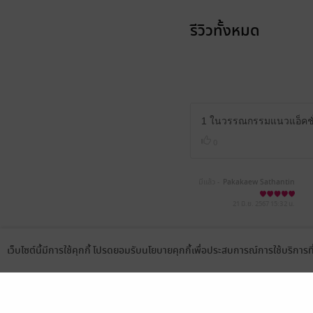
รีวิวทั้งหมด
1 ในวรรณกรรมแนวแอ็คชั่น
0
มีแล้ว -
Pakakaew Sathantin
21 มิ.ย. 2567
15:32 น.
มีแล้ว -
arutex
เว็บไซต์นี้มีการใช้คุกกี้ โปรดยอมรับนโยบายคุกกี้เพื่อประสบการณ์การใช้บริการ
23 ต.ค. 2564
15:54 น.
Language
ดาวน์โหลดแอป