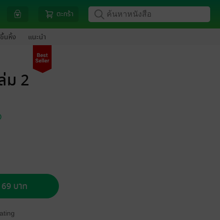
ตะกร้า
ขึ้นหิ้ง
แนะนำ
่ม 2
O
อ 69 บาท
ating