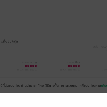
ที่ชอบที่สุด
มีแล้ว -
Ratc
1
มีแล้ว -
ภ.ภิญ
มีแล้ว -
t0bi
30 ม.ค. 2567
6:20 น.
28 พ.ค. 2565
18:7 น.
7 พ.
Re6553
มีแล้ว -
ishida_galaxyyswe
ที่ดีที่สุดของท่าน ท่านสามารถศึกษาวิธีการตั้งค่าการควบคุมคุกกี้ของท่านผ่าน
นโยบ
3 ก.พ. 2564
12:39 น.
27 ก.พ. 2562
2:6 น.
หน้าที่ 1