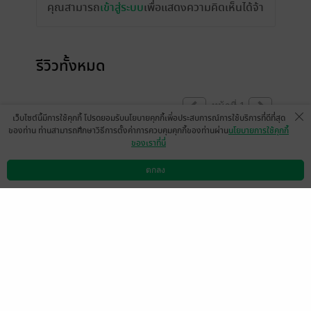
คุณสามารถ
เข้าสู่ระบบ
เพื่อแสดงความคิดเห็นได้จ้า
รีวิวทั้งหมด
หน้าที่ 1
เว็บไซต์นี้มีการใช้คุกกี้ โปรดยอมรับนโยบายคุกกี้เพื่อประสบการณ์การใช้บริการที่ดีที่สุด
ของท่าน ท่านสามารถศึกษาวิธีการตั้งค่าการควบคุมคุกกี้ของท่านผ่าน
นโยบายการใช้คุกกี้
ของเราที่นี่
มีแบบเป็นรูปเล่มมั้ยคะ
23122534
ตกลง
ดาวน์โหลดแอป
วิธีการใช้งาน
ติดต่อเรา
0
19 พ.ย. 2560
17:15 น.
มีแล้ว -
kung1046
8 ก.ย. 2559
6:28 น.
หน้าที่ 1