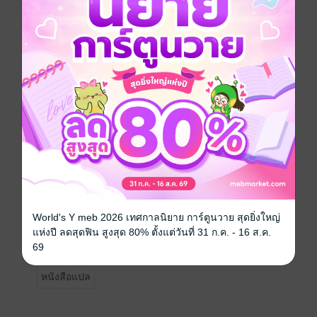
แคโรไลน์ เดอร์เวนท์-โจนส์ จวนจะอายุครอบสิบเก้าปีเต็ม
เด็กสาวเพรียรพยายามหาทางให้ตัวเองพ้นจากการปกครอง
ของนายโรแลนด์ ฟอลเคส ผู้ปกครองเห็นแก่ได้ที่คอย
ฉกฉวยผลประโยชน์จากเธอ ทว่าฟอลเคสกลับวางแผนดึง
ตัวแคโรไลน์ เธอหนีรอดมือนายฟอลเคสไปได้เพียงเพื่อ
พบ่าตัวเองมีเพื่อนใหม่แสนน่าทึ่งคือ เฟรดเดอริค นอร์ธไน
ติงเกล ลอร์ดชิลตัน ในขณะที่บรรยากาศรอบตัวเต็มไป
ด้วยเรื่องเศร้าและความลึกลับ น่าสะพรึงกลัว แคโรไลน์ยิ่ง
รู้สึกพึงใจลอร์ดชิลตันมากขึ้น ทว่าลอร์ดชิลตันดึงดันว่า
เขาชอบความสันโดษ จิตวิญญาณของเขาเหมาะกับความ
เงียบเหงา หลงใหลกับการพาฝูงสุนัขล่าเนื้อเดินไปตามทุ่ง
หญ้า เรื่องลึกลับมาอยู่มากมายทั้งเรื่องใหม่และเรื่องเก่า เบ
รด์ฮอคกี้ ปราสาทของลอร์ดชิลตันเป็นบ้านชายโสด มีแต่
ผู้ชายที่เกลียดชังผู้หญิง แต่ลอร์ดชิลตันก็ต้องแปลกใจตัว
World's Y meb 2026 เทศกาลนิยาย การ์ตูนวาย สุดยิ่งใหญ่
เองนักที่รู้สึกว่าเขาไม่ต้องการสิ่งใดยิ่งไปกว่าได้แคโรไลน์
แห่งปี ลดสุดฟิน สูงสุด 80% ตั้งแต่วันที่ 31 ก.ค. - 16 ส.ค.
เดอร์เวนท์-โจนส์มาเป็นคู่ชีวิต
69
หนังสือแปล