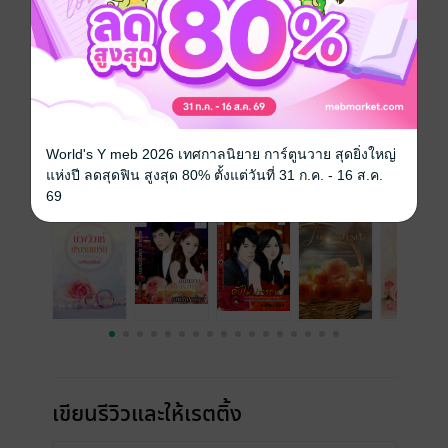
ประเภทไฟล์
pdf
วันที่วางขาย
07 พฤษภาคม 2556
ความยาว
341 หน้า
ราคาปก
299 บาท (ประหยัด 33%)
World's Y meb 2026 เทศกาลนิยาย การ์ตูนวาย สุดยิ่งใหญ่
แห่งปี ลดสุดฟิน สูงสุด 80% ตั้งแต่วันที่ 31 ก.ค. - 16 ส.ค.
เรื่องที่คุณน่าจะสนใจ
69
เขียนรีวิวและให้เรตติ้ง