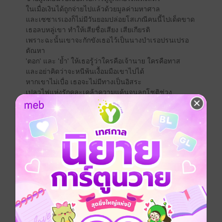
ในเมื่อเงินได้ถูกจ่ายไปแล้วด้วยมูลค่ามหาศาล
และเซซาเรเองก็ไม่มีวันยอมปล่อยโสเภณีคนนี้ไปเด็ดขาด
เธอลบหลู่เขา ทำให้เสียชื่อเสียง เสียเกียรติ
เพราะฉะนั้นเขาจะกักขังเธอไว้เป็นนางบำเรอปรนเปรอ
ตัณหา
'ตอก' และ 'ย้ำ' ให้เธอรู้ว่าใครคือเจ้านาย ใครคือทาส
และอย่าคิดว่าจะหนีพ้นเงื้อมมือเขาไปได้
หากเขาไม่เบื่อ เธอจะไม่มีทางเป็นอิสระ
เปลวไฟแห่งรักคละเคล้าความแค้นจนลุกโชติช่วง
สุดท้ายหัวใจแค้นของนายทาสหนุ่มจะกลายเป็นหัวใจรักได้
ไหม?
%%%%%%%%%%%%%%%%%%
สำหรับท่านผู้อ่านที่ต้องการนิยายเรื่องนี้ในแบบรูปเล่ม
สามารถสั่งซื้อได้ที่ bhurada@hotmail.com ในราคา 299
บาท
จัดส่งทั่วประเทศไทยฟรีจ้า
%%%%%%%%%%%%%%%%%%