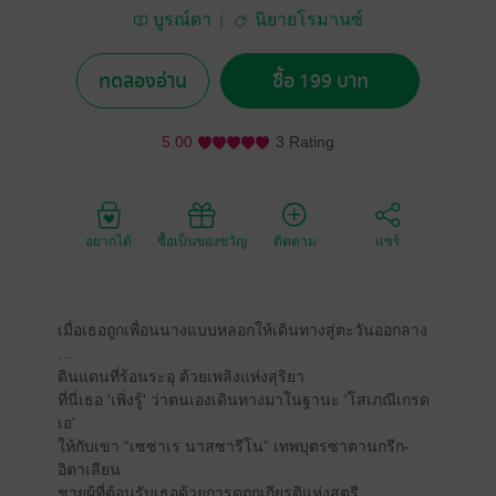
บูรณ์ดา
นิยายโรมานซ์
ทดลองอ่าน
ซื้อ 199 บาท
5.00
3 Rating
อยากได้
ซื้อเป็นของขวัญ
ติดตาม
แชร์
เมื่อเธอถูกเพื่อนนางแบบหลอกให้เดินทางสู่ตะวันออกลาง
…
ดินแดนที่ร้อนระอุ ด้วยเพลิงแห่งสุริยา
ที่นี่เธอ 'เพิ่งรู้' ว่าตนเองเดินทางมาในฐานะ 'โสเภณีเกรด
เอ'
ให้กับเขา “เซซาเร นาสซารีโน” เทพบุตรซาตานกรีก-
อิตาเลียน
ชายผู้ที่ต้อนรับเธอด้วยการดูถูกเกียรติแห่งสตรี