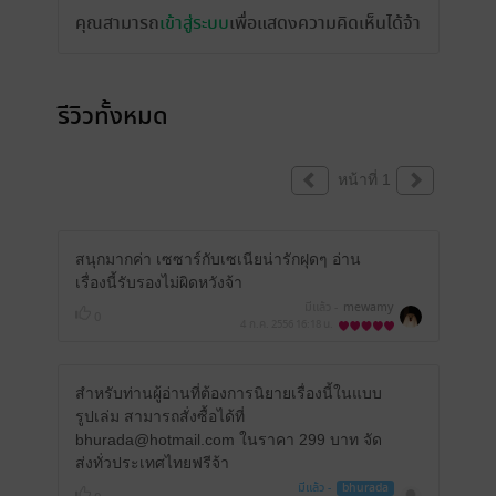
คุณสามารถ
เข้าสู่ระบบ
เพื่อแสดงความคิดเห็นได้จ้า
รีวิวทั้งหมด
หน้าที่ 1
สนุกมากค่า เซซาร์กับเซเนียน่ารักฝุดๆ อ่าน
เรื่องนี้รับรองไม่ผิดหวังจ้า
มีแล้ว -
mewamy
0
4 ก.ค. 2556
16:18 น.
สำหรับท่านผู้อ่านที่ต้องการนิยายเรื่องนี้ในแบบ
รูปเล่ม สามารถสั่งซื้อได้ที่
bhurada@hotmail.com ในราคา 299 บาท จัด
ส่งทั่วประเทศไทยฟรีจ้า
มีแล้ว -
bhurada