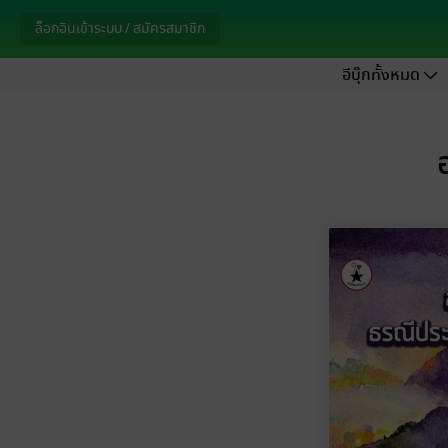
ล็อกอินเข้าระบบ / สมัครสมาชิก
อีบุ๊กทั้งหมด