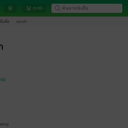
ตะกร้า
ขึ้นหิ้ง
แนะนำ
ก
oup
ating