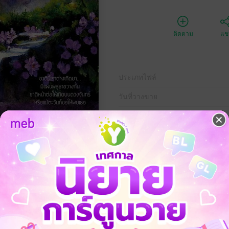
ติดตาม
แชร
ประเภทไฟล์
วันที่วางขาย
ความยาว
ราคาปก
ร์