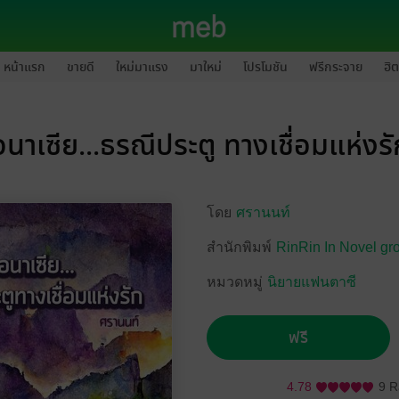
หน้าแรก
ขายดี
ใหม่มาแรง
มาใหม่
โปรโมชัน
ฟรีกระจาย
ฮิต
อนาเซีย...ธรณีประตู ทางเชื่อมแห่งรั
โดย
ศรานนท์
สำนักพิมพ์
RinRin In Novel gr
หมวดหมู่
นิยายแฟนตาซี
ฟรี
4.78
9 R