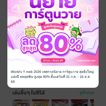
ศัตรูที่เก่งกาจของสำนักมุโฮ เมื่ออยู่ต่อหน้าคู่ต่อสู้ที่เขารู้สึก
ว่าเหนือกว่าเขาอย่างชัดเจน เซ็นมารุจึงชักดาบยักษ์ซาดา
นากะออกมา เพื่อแสดงผลลัพธ์ของการฝึกฝนในช่วง 1 ปีที่
ผ่านมา!!
การ์ตูนญี่ปุ่น
แอกชัน
ย้อนยุค/พีเรียด
ซีรีส์
ดาบดีเดือด GAMARAN
ประเภทไฟล์
pdf
วันที่วางขาย
03 มิถุนายน 2559
ความยาว
196 หน้า
World's Y meb 2026 เทศกาลนิยาย การ์ตูนวาย สุดยิ่งใหญ่
แห่งปี ลดสุดฟิน สูงสุด 80% ตั้งแต่วันที่ 31 ก.ค. - 16 ส.ค.
ราคาปก
90 บาท (ประหยัด 23%)
69
เล่มอื่นๆ ในซีรีส์
ดูทั้งหมด