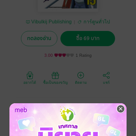
Vibulkij Publishing
การ์ตูนทั่วไป
ทดลองอ่าน
ซื้อ 69 บาท
3.00
1 Rating
อยากได้
ซื้อเป็นของขวัญ
ติดตาม
แชร์
พวกกามะบุกเข้าไปในปราสาทอุนาบาระได้สำเร็จและเจอ
สถานที่ที่สามารถซ่อนตัวได้จึงวางใจได้ระดับหนึ่ง แต่ว่า
ในจำนวนพวกเขามีแค่เซ็นมารุที่ไม่พอใจความสามารถ
ของตัวเอง เซ็นมารุต้องการต่อสู้เพื่อจะได้แข็งแกร่งขึ้น แต่
ว่าคนที่บุกเข้ามาจู่โจมเขาคือยามาโนะอุเอะ คิโยโมริ