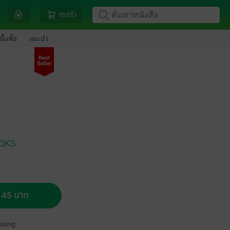
ตะกร้า
ขึ้นหิ้ง
แนะนำ
OKS
อ 45 บาท
ating