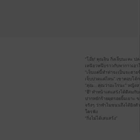
“โอ๊ย! คุณจิน กิ่งเจ็บนะคะ 
เหนียวหนึบราวกับทากาวเอาไ
“เจ็บแค่นี้ทำท่าจะเป็นจะต
เจ็บปวดแค่ไหน” เขาตอบโต้กล
“คุณ…คุณว่าอะไรนะ” หญิงส
“ฮึ! ทำหน้าเสแสร้งได้ดีสมก
ปากหยักร้ายผุดรอยยิ้มเยาะ ข
จริงๆ ว่าทำไมชนนถึงได้ยิงตั
ใครฟัง
“กิ่งไม่ได้เสแสร้ง”