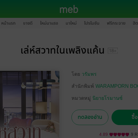
หน้าแรก
ขายดี
ใหม่มาแรง
มาใหม่
โปรโมชัน
ฟรีกระจาย
ฮิต
เล่ห์สวาทในเพลิงแค้น
โดย
วรัมพร
สำนักพิมพ์
WARAMPORN BO
หมวดหมู่
นิยายโรมานซ์
ทดลองอ่าน
ซื้
4.89
9 R