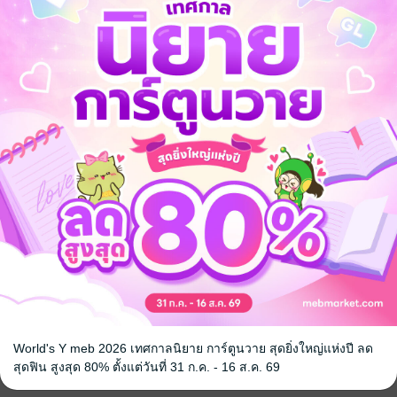
ลด
จากราคาปก 89 บาท
49
%
เหลือเพียง 45 บาท
ปล่อย ปล่อยกิ่ง กิ่งเจ็บ” เธอเอ่ยขอร้องด้วยน้ำตาคลอเบ้า พยายามปลดมือหน
ว้ก็ไม่ปาน
ายขึ้นมาเลยเหรอ ทีพวกคุณทำให้น้องชายของผมต้องตายล่ะ พวกคุณเคยคิดบ้
ับด้วยเสียงห้วนกระด้าง แววตาก็แข็งกร้าวจนคนตัวเล็กหวาดหวั่น
าวเอ่ยถามด้วยความสงสัย
ับเป็นนักแสดงเลยนะ”
ณะที่เมธินีก็งงและสับสนไปหมดว่ามันเกิดอะไรขึ้น ทำไมเขาถึงได้มากล่าวหาเ
วตายคาห้องพัก แล้วในกลุ่มเพื่อนๆ ก็ไม่มีใครทราบถึงสาเหตุด้วย เพราะชนนไม
World's Y meb 2026 เทศกาลนิยาย การ์ตูนวาย สุดยิ่งใหญ่แห่งปี ลด
สุดฟิน สูงสุด 80% ตั้งแต่วันที่ 31 ก.ค. - 16 ส.ค. 69