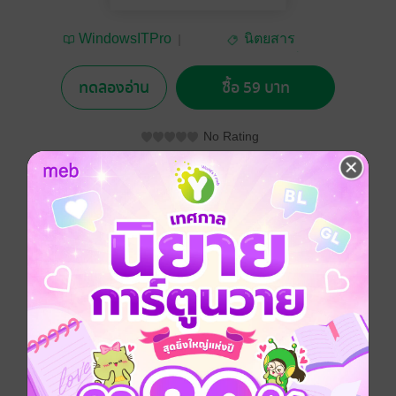
WindowsITPro
นิตยสาร
คอมพิวเตอร์
ทดลองอ่าน
ซื้อ 59 บาท
No Rating
อยากได้
ซื้อเป็นของขวัญ
ติดตาม
แชร์
ประเภทไฟล์
pdf
วันที่วางขาย
14 มิถุนายน 2556
ความยาว
88 หน้า
ราคาปก
95 บาท (ประหยัด 37%)