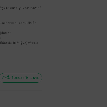
ให้พูดตามตรง รูปร่างของเขาก็
คงแดงก่ำเพราะความเขินอีก
่บ่อย ๆ”
น
่อยน่ะ ยิ่งกับผู้หญิงที่ชอบ
สั่งซื้อโดยตรงกับ สนพ.