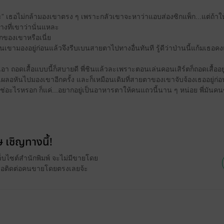
หรือคะ” เธอไม่กล้ามองเขาตรง ๆ เพราะกลัวเขาจะหาว่าแอบส่องซิกแพ็ก...แต่ถ้า
างที่เขาว่านั่นแหละ
็กของเขาหรือเนี่ย
เขามองอยู่ก่อนแล้วจึงรีบเบนสายตาไปทางอื่นทันที รู้ดีว่าป่านนี้แก้มเธอ
ไปเอา ถอดเสื้อแบบนี้ก็สบายดี พี่ชินแล้วละเพราะตอนเล่นคอนเสิร์ตก็ถอดเสื้ออยู
เผลอหันไปมองเขาอีกครั้ง และก็เหมือนเดิมที่สายตาของเขาจับจ้องเธออยู่ก่อ
ม่ใช่อะไรหรอก ก็แค่...อยากอยู่เป็นอาหารตาให้คนแถวนี้นาน ๆ หน่อย พี่มันคนขี้อ
 เชิญทางนี้!
ว็บไซต์สำนักพิมพ์ จะไม่มีขายโดย
รือติดต่อคนขายโดยตรงเลยจ้ะ