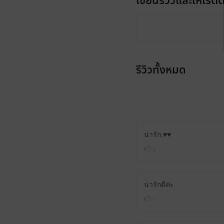
เขียนรีวิวและให้เรตติ
รีวิวทั้งหมด
น่ารัก,♥️♥️
1
น่ารักดีค่ะ
1