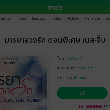
หน้าแรก
ขายดี
ใหม่มาแรง
มาใหม่
โปรโมชัน
ฟรีกระจาย
ฮิต
มารยาลวงรัก ตอนพิเศษ เนส-จิ๊บ
โดย
จรสจันทร์
สำนักพิมพ์
จรสจันทร์
หมวดหมู่
นิยายรัก
ฟรี
4.91
57 