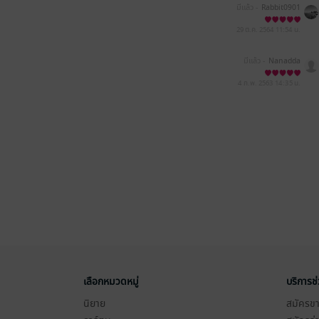
มีแล้ว -
Rabbit0901
29 ต.ค. 2564
11:54 น.
มีแล้ว -
Nanadda
4 ก.พ. 2563
14:35 น.
เลือกหมวดหมู่
บริการช
นิยาย
สมัครขาย