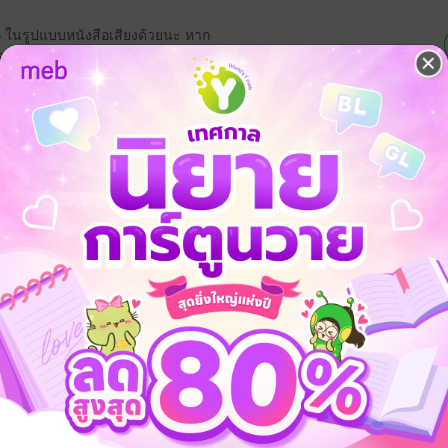
EB ในรูปแบบหนังสือเสียงด้วยนะ หาก
ฟังได้เลยจ้ะ
จ