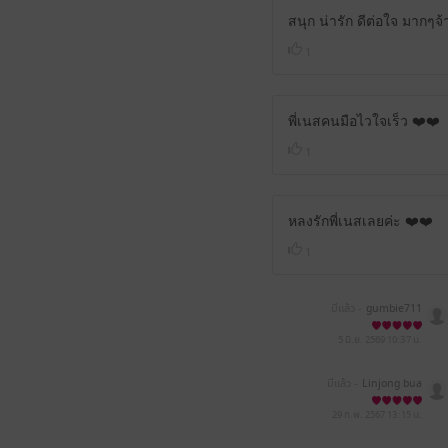
สนุก น่ารัก ดีต่อใจ มากๆจ้
1
พี่เนสคนมือไวใจเร็ว ❤️❤️
1
หลงรักพี่เนสเลยค่ะ ❤️❤️
1
มีแล้ว -
gumbie711
5 มิ.ย. 2569
10:37 น.
มีแล้ว -
Linjong bua
29 ก.พ. 2567
13:15 น.