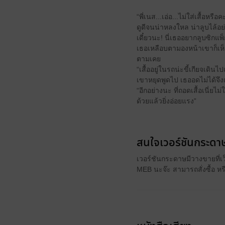
“พี่เนส...เอ่อ...ไม่ใส่เสื้อ
ดูดีจนน่าหลงใหล น่าลูบไล้อย่
เดี๋ยวนะ! นี่เธออยากลูบซิกแพ
เธอเหลือบตามองหน้าเขาก็เห็น
ตามเคย
“เสื้ออยู่ในรถน่ะขี้เกียจเดิน
เขาหยุดพูดไป เธออดไม่ได้จึง
“อีกอย่างนะ ที่ถอดเสื้อเนี่ยไ
ด้วยแล้วยิ่งอ่อยแรง”
สนใจเวอร์ชันกระดาษ
เวอร์ชันกระดาษมีวางขายที่เ
MEB นะจ๊ะ สามารถสั่งซื้อ ห