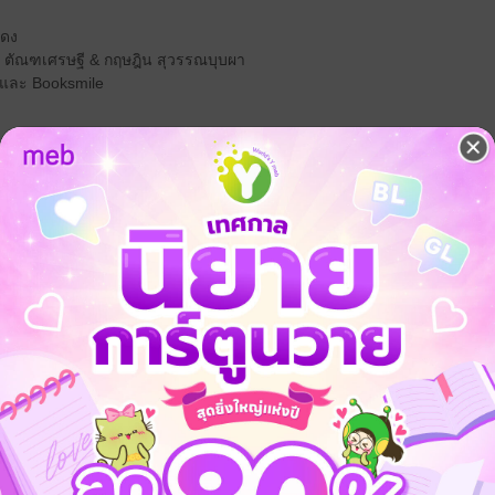
แดง
นุช ตัณฑเศรษฐี & กฤษฎิน สุวรรณบุบผา
n และ Booksmile