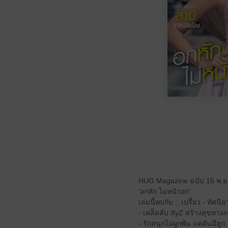
HUG Magazine ฉบับ 15 พ.ย
'อกหัก ไม่หนักอก'
เล่มนี้พบกับ :: เปรี้ยว - ทัศน
- เคล็ดลับ XyZ สร้างสุขทางก
- รักสนุกไม่ผูกพัน แต่ดันมีลูก