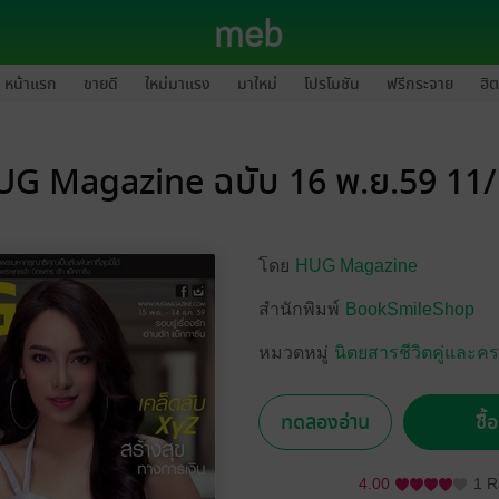
หน้าแรก
ขายดี
ใหม่มาแรง
มาใหม่
โปรโมชัน
ฟรีกระจาย
ฮิต
G Magazine ฉบับ 16 พ.ย.59 11
โดย
HUG Magazine
สำนักพิมพ์
BookSmileShop
หมวดหมู่
นิตยสารชีวิตคู่และค
ทดลองอ่าน
ซื้
4.00
1 R