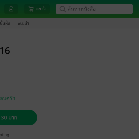
ตะกร้า
ขึ้นหิ้ง
แนะนำ
/16
รอบครัว
อ 30 บาท
ating