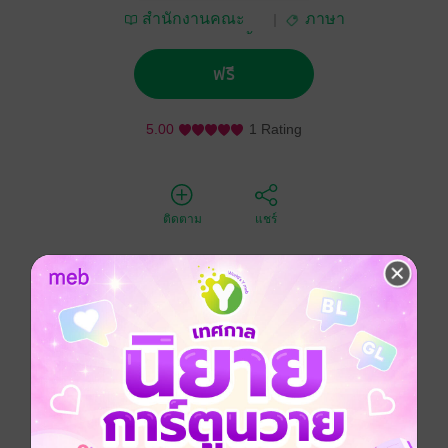
สำนักงานคณะ
ภาษา
กรรมการการศึกษาขั้น
พื้นฐาน กระทรวง
ฟรี
ศึกษาธิการ
5.00
1 Rating
ติดตาม
แชร์
หนังสือเสริมภาษาอังกฤษสำหรับระดับประถมศึกษา Magic
Land Vol.2
ภาษาอังกฤษ
การอ่าน
พัฒนาตนเอง
ประเภทไฟล์
pdf