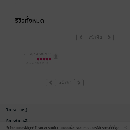
รีวิวทั้งหมด
หน้าที่ 1
มีแล้ว -
MjAxOS0xMC0
wNCAwNzowOToxMw==
6 เม.ย. 2565
15:21 น.
หน้าที่ 1
เลือกหมวดหมู่
+
บริการช่วยเหลือ
+
เว็บไซต์นี้มีการใช้คุกกี้ โปรดยอมรับนโยบายคุกกี้เพื่อประสบการณ์การใช้บริการที่ดีที่สุด