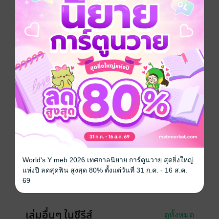
ธาตุและทายาทจันทราเงินมาจนเกือบสุดเส้นทาง
บทสรุปแห่งการเดินทางอันยาวไกลจะจบลงเช่นไร หาก
เมื่อเฟธิเซียหมดสิ้นหน้าที่ธิดาแห่งโชคชะตาและกลับมา
ทาร์ทะรัส เธอจะมีโอกาสได้พบกับอาร์วิธอย่างทีรอหรือ
ไม่...
แฟนตาซี
ซีรีส์
The Demon of Tartarus
ประเภทไฟล์
pdf, epub
(สารบัญ)
วันที่วางขาย
27 มิถุนายน 2559
World's Y meb 2026 เทศกาลนิยาย การ์ตูนวาย สุดยิ่งใหญ่
ความยาว
413 หน้า (≈ 136,520 คำ)
แห่งปี ลดสุดฟิน สูงสุด 80% ตั้งแต่วันที่ 31 ก.ค. - 16 ส.ค.
69
ราคาปก
270 บาท (ประหยัด 38%)
เล่มอื่นๆ ในซีรีส์
ดูทั้งหมด