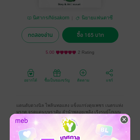
นิศากร/Nisakorn
นิยายแฟนตาซี
ทดลองอ่าน
ซื้อ 165 บาท
5.00
2 Rating
อยากได้
ซื้อเป็นของขวัญ
ติดตาม
แชร์
แดนดับดวงนิล ไพลินทอแสง แข็งแกร่งดุจเพชร เนตรแห่ง
มรกต จรดแดนบุษราคัม ลำนำพลอยเพลิง เริงรมย์โกเมน
อัญมณีทั้งเจ็ดใกล้ถูกหลอมรวมเป็นหนึ่งอีกครั้งเพื่อคืนให้แก่
เจ้าของแท้จริง
อาร์วิธฝ่าฟันอุปสรรคในฐานะภาชนะรองรับลูกแก้วเจ็ด