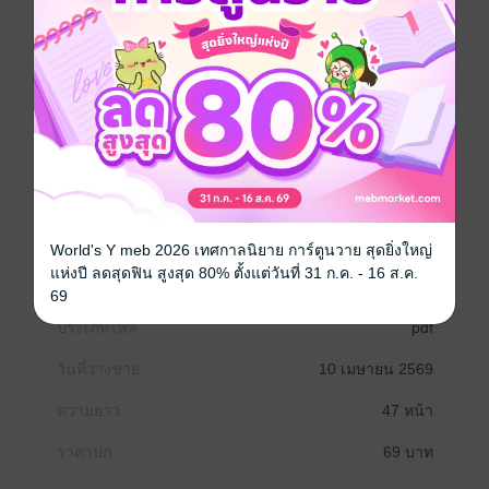
ทุกข์ และเสริมสร้างสุขด้วยแรงศรัทธา หนังสือเล่มนี้อาจ
ไม่ได้ให้เพียง "คำอธิษฐาน" สำหรับท่องจำเท่านั้น แต่กำลัง
ชวนให้ผู้อ่านได้กลับมามองเห็น "พลังของจิตใจตัวเอง"
อย่างแท้จริง
ในวันที่ชีวิตราบรื่น คำอธิษฐานคือการต่อยอดความดี
ในวันที่ชีวิตติดขัด คำอธิษฐานคือที่พึ่งทางใจ
และในวันที่มืดมนที่สุด คำอธิษฐานอาจเป็นแสงเล็กๆ ที่
ทำให้เรายังมีแรงก้าวต่อไป
World's Y meb 2026 เทศกาลนิยาย การ์ตูนวาย สุดยิ่งใหญ่
พุทธศาสนา
แห่งปี ลดสุดฟิน สูงสุด 80% ตั้งแต่วันที่ 31 ก.ค. - 16 ส.ค.
69
ประเภทไฟล์
pdf
วันที่วางขาย
10 เมษายน 2569
ความยาว
47 หน้า
ราคาปก
69 บาท