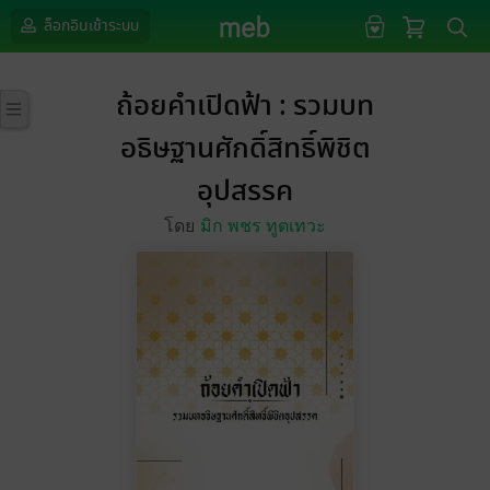
ล็อกอินเข้าระบบ
ถ้อยคำ​เปิด​ฟ้า​ : รวมบท
อธิษฐานศักดิ์สิทธิ์พิชิต
อุปสรรค
โดย
มิก​ พชร​ ทูตเทวะ