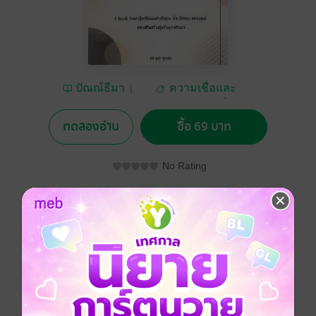
ปัณณ์ธีมา
ความเชื่อและ
ศาสนา/พระเครื่อง
ทดลองอ่าน
ซื้อ 69 บาท
No Rating
อยากได้
ซื้อเป็นของขวัญ
ติดตาม
แชร์
ถ้อยคำเปิดฟ้า : รวมบทอธิษฐานศักดิ์สิทธิ์พิชิตอุปสรรค
E-book รวมปาฏิหาริย์แห่งคำอธิษฐาน ที่จะเปิดดวง คลาย