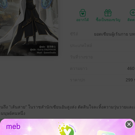
อยากได้
ซื้อเป็นของขวัญ
ติด
ซีรีส์
ยอดเซียนผู้เร้นกาย บ
ประเภทไฟล์
วันที่วางขาย
ความยาว
460
ราคาปก
299 
นถึง "เส้นสาย" ในราชสำนักเซียนอันสูงส่ง ตัดสินใจละทิ้งความวุ่นวายและอ
ะมนุษย์คนหนึ่ง
ิตใหม่ที่ปรารถนากลับไม่ง่ายดายนัก เขากลับได้พบเจอกับผู้คนที่มีชะตาอันยิ
ลือกจากแดนสวรรค์ให้มาจุติ เพื่อเริ่มต้นเส้นทางแห่งการบ่มเพาะที่จะสั่นสะเทื