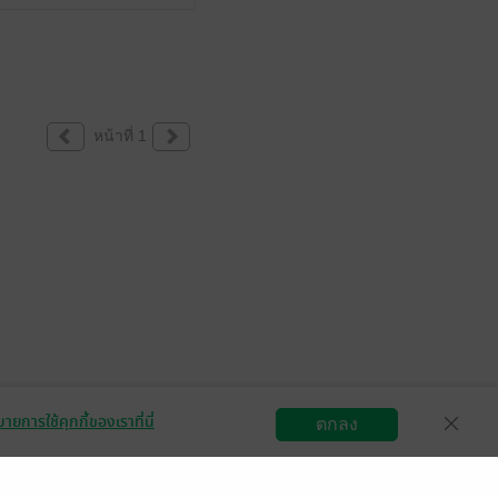
หน้าที่ 1
ายการใช้คุกกี้ของเราที่นี่
ตกลง
สมัครขายอีบุ๊ก
วิธีการใช้งาน
ติดต่อเรา
กลุ่มธุรกิจในเครือ
Central