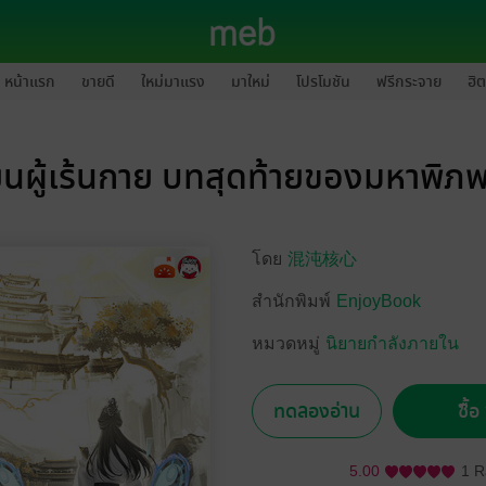
หน้าแรก
ขายดี
ใหม่มาแรง
มาใหม่
โปรโมชัน
ฟรีกระจาย
ฮิต
นผู้เร้นกาย บทสุดท้ายของมหาพิภพ
โดย
混沌核心
สำนักพิมพ์
EnjoyBook
หมวดหมู่
นิยายกำลังภายใน
ทดลองอ่าน
ซื้
5.00
1 R