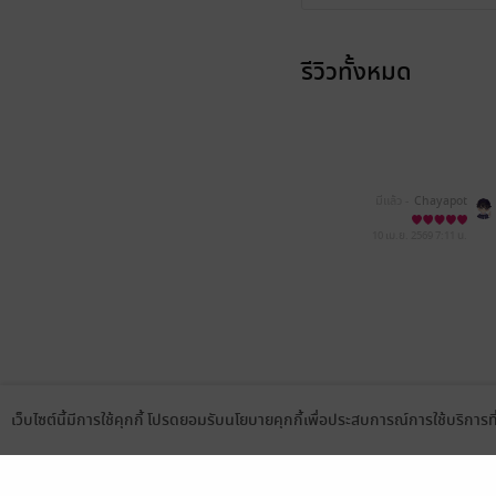
รีวิวทั้งหมด
มีแล้ว -
Chayapot
10 เม.ย. 2569
7:11 น.
เว็บไซต์นี้มีการใช้คุกกี้ โปรดยอมรับนโยบายคุกกี้เพื่อประสบการณ์การใช้บริการ
Language
ดาวน์โหลดแอป
เลือกหมวดหมู่
บริการช
นิยาย
สมัครขาย