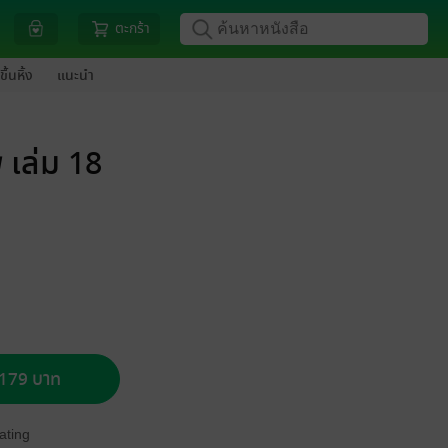
ตะกร้า
ขึ้นหิ้ง
แนะนำ
 เล่ม 18
อ 179 บาท
ating