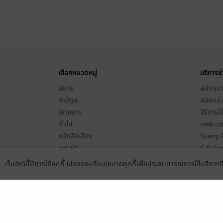
เลือกหมวดหมู่
บริการช
นิยาย
สมัครขาย
การ์ตูน
สมัครอ่
นิตยสาร
วิธีการใ
ทั่วไป
meb co
หนังสือเสียง
Stamp ค
บุฟเฟต์
Gift Co
เงื่อนไข
เว็บไซต์นี้มีการใช้คุกกี้ โปรดยอมรับนโยบายคุกกี้เพื่อประสบการณ์การใช้บริการ
Language
ดาวน์โหลดแอป
นโยบายค
แผนผังเ