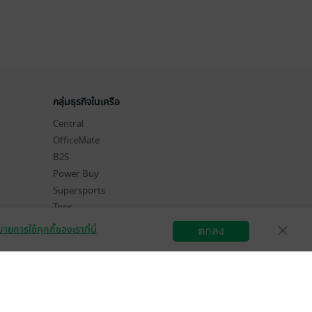
กลุ่มธุรกิจในเครือ
Central
OfficeMate
B2S
Power Buy
Supersports
Tops
Hytexts
ายการใช้คุกกี้ของเราที่นี่
ตกลง
สมัครขายอีบุ๊ก
วิธีการใช้งาน
ติดต่อเรา