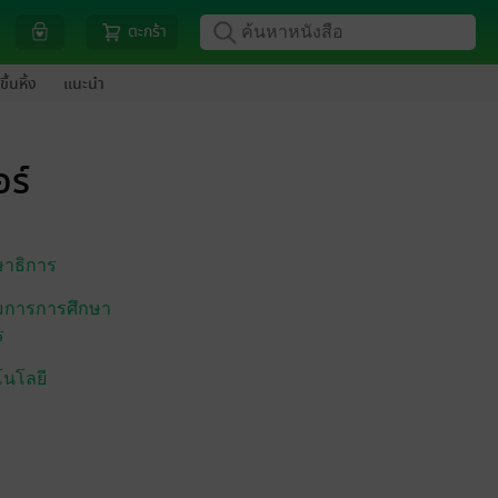
ตะกร้า
ขึ้นหิ้ง
แนะนำ
ร์
ษาธิการ
การการศึกษา
ร
โนโลยี