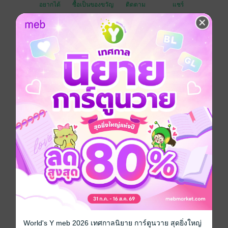
อยากได้
ซื้อเป็นของขวัญ
ติดตาม
แชร์
"เราจะบอกรักกันไปจนถึงวันที่อ้าปากพูดไม่ไหว แม้ในวันที่
เรี่ยวแรงเหือดแห้งหายไป ขอเพียงแค่มีน้ำตาไหลซึมออก
มา เราก็ต่างรู้ดีว่า...ในใจนั้นรักกันมากเหลือเกิน"
เพราะการแต่งงานไม่ใช่จุดจบแต่เป็นจุดเริ่มต้นของความ
วุ่นวายในชีวิตต่างหาก แล้ว "มินตรากับตุลย์" คุณแม่คุณ
พ่อลูกสามจะรับมือกับติณฑ์ เตมิศา ตามรัก กุลปรีดาพงษ์
ยังไง
พบกับภาคต่อของ 'ก็แค่ตัวแทน' ในเวอร์ชันที่ความเจ็บปวด
ต้องพ่ายแพ้ให้กับความรักที่มั่นคง และความน่ารักของสาม
แสบที่จะมาป่วนหัวใจให้พองโตไปด้วยกันใน "ก็แค่
ตัวแทนss2"
Boy love / Yaoi
World's Y meb 2026 เทศกาลนิยาย การ์ตูนวาย สุดยิ่งใหญ่