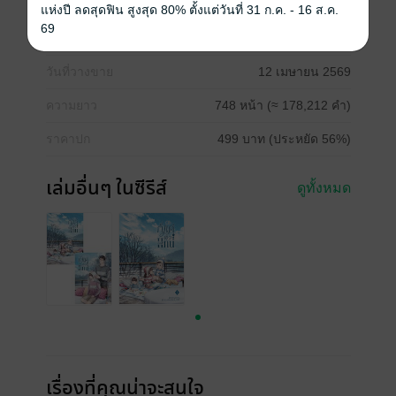
ซีรีส์
ก็แค่ตัวแทน SS2
แห่งปี ลดสุดฟิน สูงสุด 80% ตั้งแต่วันที่ 31 ก.ค. - 16 ส.ค.
69
ประเภทไฟล์
pdf, epub
(สารบัญ)
วันที่วางขาย
12 เมษายน 2569
ความยาว
748 หน้า (≈ 178,212 คำ)
ราคาปก
499 บาท (ประหยัด 56%)
เล่มอื่นๆ ในซีรีส์
ดูทั้งหมด
เรื่องที่คุณน่าจะสนใจ