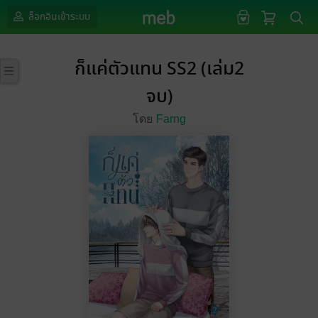
ล็อกอินเข้าระบบ
ก็แค่ตัวแทน SS2 (เล่ม2
จบ)
โดย
Farng