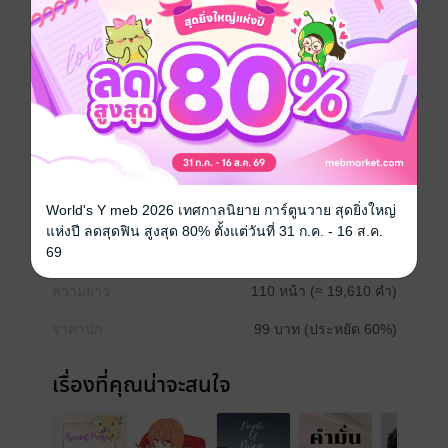
มีลงในรี้ดอะไรท์
ขอบคุณมากค่ะ
พราวแสงเดือน
Boy love / Yaoi
ตลก
โรแมนติก
หมอ
World's Y meb 2026 เทศกาลนิยาย การ์ตูนวาย สุดยิ่งใหญ่
ประเภทไฟล์
pdf, epub
(สารบัญ)
แห่งปี ลดสุดฟิน สูงสุด 80% ตั้งแต่วันที่ 31 ก.ค. - 16 ส.ค.
69
วันที่วางขาย
13 เมษายน 2569
ความยาว
110 หน้า (≈ 19,610 คำ)
ราคาปก
99 บาท (ประหยัด 60%)
เรื่องที่คุณน่าจะสนใจ