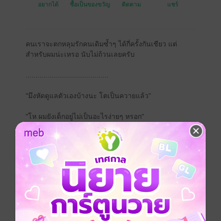
อยากได้
ซื้อเป็นของขวัญ
ติดตาม
แชร์
คนเราจะตกหลุมรักคนเดิมซ้ำๆ ได้กี่ครั้งกันเชียว แต่
สำหรับผมน่ะเหรอ นับไม่ถ้วนเลยครับ
..........................................
"มึงหัดดูแลตัวเองบ้างนะ โตเป็นควายแล้ว"
"โห ผมยังเด็กอยู่ไม่เป็นอะไรง่ายๆ หรอก"
"อ่อ มึงว่ากูแก่ว่างั้นเหอะไอ้เด็กเปรตนี่"
หมอหนุ่มขยี้หัวอีกฝ่ายอย่างหมั่นเขี้ยว ไม่ได้เจอกันมานาน
ห้าปี พชรยังปากดีเหมือนเดิม
........................
ฝากน้องเฟย์กับพี่หมอเบญด้วยนะคะ