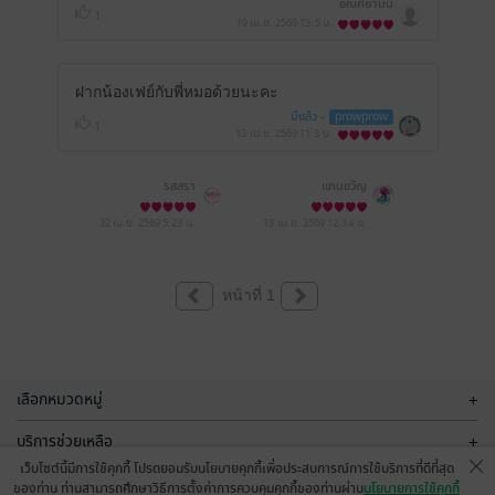
อัณศยามน
1
19 เม.ย. 2569
13:5 น.
ฝากน้องเฟย์กับพี่หมอด้วยนะคะ
มีแล้ว -
prowprow
1
13 เม.ย. 2569
11:3 น.
รสสรา
แทนขวัญ
22 เม.ย. 2569
5:23 น.
13 เม.ย. 2569
12:34 น.
หน้าที่ 1
เลือกหมวดหมู่
+
บริการช่วยเหลือ
+
เว็บไซต์นี้มีการใช้คุกกี้ โปรดยอมรับนโยบายคุกกี้เพื่อประสบการณ์การใช้บริการที่ดีที่สุด
เกี่ยวกับเรา
+
ของท่าน ท่านสามารถศึกษาวิธีการตั้งค่าการควบคุมคุกกี้ของท่านผ่าน
นโยบายการใช้คุกกี้