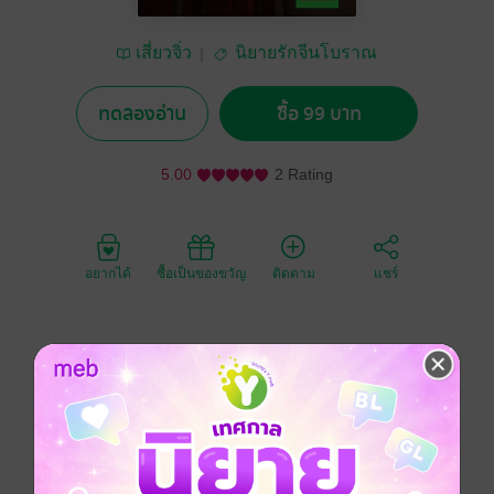
เสี่ยวจิ่ว
นิยายรักจีนโบราณ
ทดลองอ่าน
ซื้อ 99 บาท
5.00
2 Rating
อยากได้
ซื้อเป็นของขวัญ
ติดตาม
แชร์
ครูอาสาจากดอย ทะลุมิติมาเป็นฮูหยินหม้ายในจวนแม่ทัพ
เมื่อหัวใจที่เคยโดดเดี่ยวได้พบความอบอุ่นจากพ่อสามีผู้
แสนอ่อนโยน ความรักต้องห้ามจึงเริ่มผลิบาน ท่ามกลางคำ
ครหาและโชคชะตา
จีนโบราณ
ทะลุมิติ
โรแมนติก
ครอบครัว