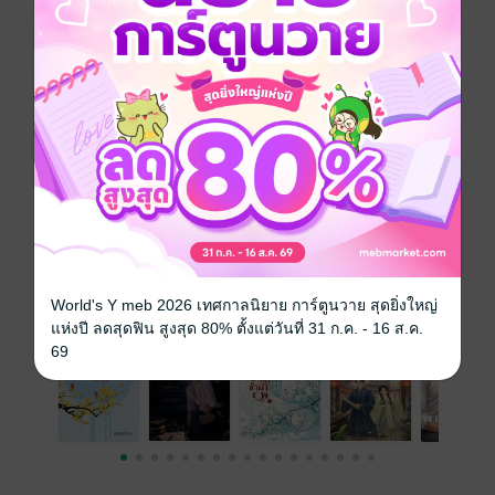
อบอุ่นหัวใจ
ฟีลกู๊ด
ประเภทไฟล์
pdf, epub
(สารบัญ)
วันที่วางขาย
13 เมษายน 2569
ความยาว
558 หน้า (≈ 73,934 คำ)
ราคาปก
129 บาท (ประหยัด 23%)
เรื่องที่คุณน่าจะสนใจ
World's Y meb 2026 เทศกาลนิยาย การ์ตูนวาย สุดยิ่งใหญ่
แห่งปี ลดสุดฟิน สูงสุด 80% ตั้งแต่วันที่ 31 ก.ค. - 16 ส.ค.
69