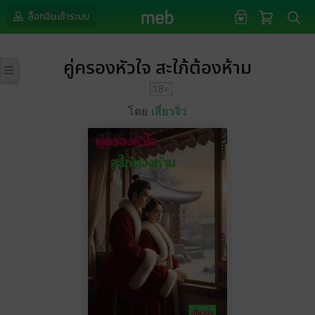
ล็อกอินเข้าระบบ
คู่ครองหัวใจ สะใภ้ต้องห้าม
โดย
เสี่ยวจิ่ว