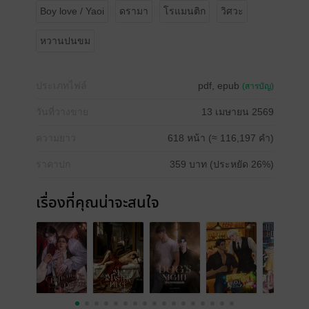
Boy love / Yaoi
ดรามา
โรแมนติก
วิศวะ
หวานปนขม
ประเภทไฟล์
pdf, epub
(สารบัญ)
วันที่วางขาย
13 เมษายน 2569
ความยาว
618 หน้า (≈ 116,197 คำ)
ราคาปก
359 บาท (ประหยัด 26%)
เรื่องที่คุณน่าจะสนใจ