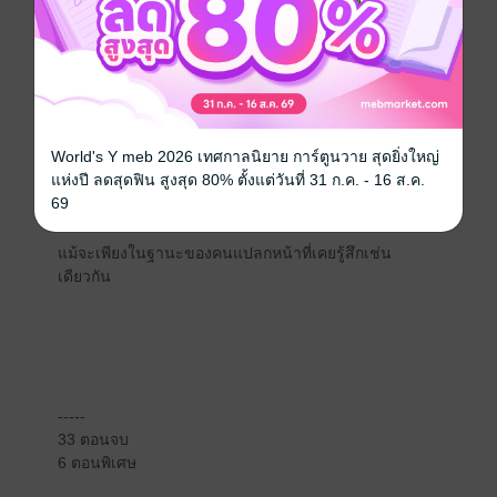
คราความเหงาคืบคลานเข้ามากอดรัดจนเหน็บหนาว คืนที่
ฝนไม่มีทีท่าจะหยุดตก จังหวะที่ดวงตาได้สบดวงตา พลันรู้
ได้ว่า...เราต่างเป็นคนเหงาที่หวังพึ่งพิงกันและกันเพื่อให้
หัวใจแตกสลายดำรงอยู่
World's Y meb 2026 เทศกาลนิยาย การ์ตูนวาย สุดยิ่งใหญ่
และถ้าพรุ่งนี้ไม่มีใคร ก็ขอให้คืนนี้...เราจำกันได้
แห่งปี ลดสุดฟิน สูงสุด 80% ตั้งแต่วันที่ 31 ก.ค. - 16 ส.ค.
69
แม้จะเพียงในฐานะของคนแปลกหน้าที่เคยรู้สึกเช่น
เดียวกัน
-----
33 ตอนจบ
6 ตอนพิเศษ