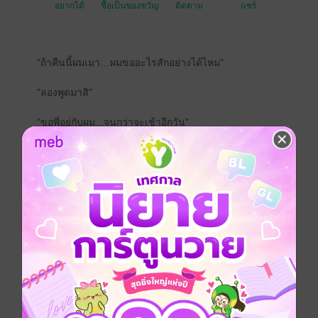
อยากได้
ซื้อเป็นของขวัญ
ติดตาม
แชร์
"ถ้าคืนนี้ผมเมา…ผมขออะไรสักอย่างได้ไหม"
"ลองพูดมาสิ"
"ขอพี่อยู่กับผม...จนกว่าจะเช้าอีกวัน"
คืนที่ฝนถล่มร่วงจากฟ้า เสื้อผ้าผมเผ้าเปียก หัวใจก็แตก
ละเอียดราวกับเถ้าผงไม่มีชิ้นสมบูรณ์
'เมฆ' หลบหลีกความวุ่นวายมาในบาร์ที่เงียบสงัด ใต้แสง
ไฟสีอำพันและเสียงน้ำแข็งกระทบแก้ว ความเงียบสะท้อน
ซึ่งความเจ็บปวดได้ชัดเจน ที่นั่น เขาเจอ 'พายุ' บาร์เทนเด
อร์หนุ่มที่รับหน้าที่ชงความขมอันลึกซึ้งให้แด่เขา หากแต่
ค่ำคืนแสนเงียบนี้จะดูพิเศษกว่านั้น