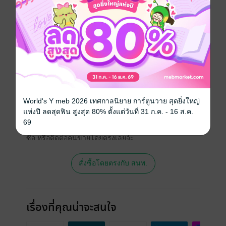
การเล่นดนตร โดยมนุษย์ ด้วยความศักดิ์สิทธิ์ ของ
พระพุทธรูป
ประเภทไฟล์
pdf
วันที่วางขาย
17 เมษายน 2569
ความยาว
288 หน้า
สนใจเวอร์ชันกระดาษ เชิญทางนี้!
World's Y meb 2026 เทศกาลนิยาย การ์ตูนวาย สุดยิ่งใหญ่
แห่งปี ลดสุดฟิน สูงสุด 80% ตั้งแต่วันที่ 31 ก.ค. - 16 ส.ค.
เวอร์ชันกระดาษมีวางขายที่เว็บไซต์สำนัก
69
พิมพ์ จะไม่มีขายโดย MEB นะจ๊ะ สามารถสั่ง
ซื้อ หรือติดต่อคนขายโดยตรงเลยจ้ะ
สั่งซื้อโดยตรงกับ สนพ.
เรื่องที่คุณน่าจะสนใจ