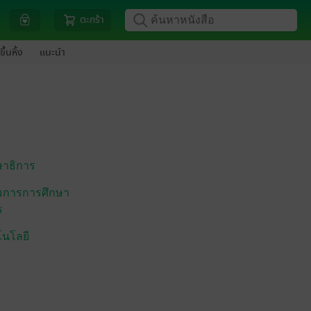
ตะกร้า
ขึ้นหิ้ง
แนะนำ
ษาธิการ
การการศึกษา
ร
โนโลยี