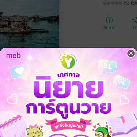
No Rat
ติดตาม
แชร
ประเภทไฟล์
วันที่วางขาย
ความยาว
ราคาปก