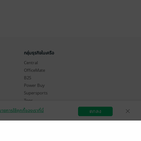
กลุ่มธุรกิจในเครือ
Central
OfficeMate
B2S
Power Buy
Supersports
Tops
Hytexts
ายการใช้คุกกี้ของเราที่นี่
ตกลง
สมัครขายอีบุ๊ก
วิธีการใช้งาน
ติดต่อเรา