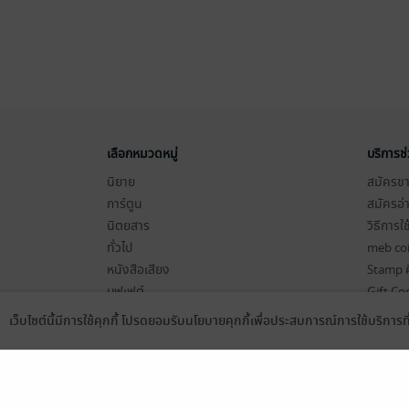
เลือกหมวดหมู่
บริการช
นิยาย
สมัครขาย
การ์ตูน
สมัครอ่
นิตยสาร
วิธีการใ
ทั่วไป
meb co
หนังสือเสียง
Stamp ค
บุฟเฟต์
Gift Co
เงื่อนไข
เว็บไซต์นี้มีการใช้คุกกี้ โปรดยอมรับนโยบายคุกกี้เพื่อประสบการณ์การใช้บริการ
Language
ดาวน์โหลดแอป
นโยบายค
แผนผังเ