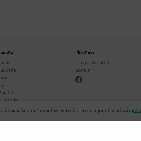
่วยเหลือ
เกี่ยวกับเรา
อีบุ๊ก
ข่าวสารและกิจกรรม
านหนังสือ
ติดต่อเรา
ช้งาน
in
ืออะไร?
de คืออะไร?
ในการใช้บริการ
ที่ดีที่สุดของท่าน ท่านสามารถศึกษาวิธีการตั้งค่าการควบคุมคุกกี้ของท่านผ่าน
นโยบ
วามเป็นส่วนตัว
ว็บไซต์