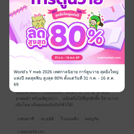
‘ดวงแก้วมณีพฤกษา’ หัวใจดวงสุดท้ายของรุกขเทวี จาก
หญิงสาวผู้อ่อนแอ สู่ 'หมอยาเทวดา' ผู้มีสมุนไพรทิพย์ในมือ
ไม่ว่าจะเป็นพิษร้ายหรืออาคมดำที่ใครว่าแก้ไม่ได้ เธอจะ
กวาดล้างมันให้สิ้นด้วยวิทยาศาสตร์และมนตราแห่งป่าให้
ดู
มนตราปาริชาติ ลิขิตรักระบบพฤกษา เล่ม 2 (จบ)
"จากหมอยาบ้านป่า สู่ผู้กุมชะตาบัลลังก์... เมื่อศัตรูเก่าใน
เงามืดเริ่มขยับ การทวงแค้นครั้งนี้จึงมีแผ่นดินเป็นเดิม
พัน!" หลังพ้นจากคมเขี้ยวในเวียงผาหมอก 'แก้วกัลยา' ต้อง
ก้าวเข้าสู่กำแพงวังหลวงที่อาบไปด้วยเขม่าควันของ
World's Y meb 2026 เทศกาลนิยาย การ์ตูนวาย สุดยิ่งใหญ่
อวิชชา เพื่อตามหาความจริงของ 'พ่อ' ที่ถูกจองจำในข้อหา
แห่งปี ลดสุดฟิน สูงสุด 80% ตั้งแต่วันที่ 31 ก.ค. - 16 ส.ค.
กบฏมานานนับสิบปี ท่ามกลางกลลวงของมหาอุปราชและ
69
'เจ้าจอมพวงชมพู' ผู้ใช้พิษร้ายทำลายองค์เหนือหัว เธอต้อง
งัดทุกศาสตร์การแพทย์และ 'มนตราปาริชาติ' มาสยบ
อาคมดำ พร้อมพิสูจน์ว่า... แม้แต่กิ่งไม้ที่ถูกหักทิ้ง ก็สามารถ
เติบโตมาสั่นคลอนบัลลังก์ชั่วได้!
แฟนตาซี
ทะลุมิติ
โรแมนติก
ผจญภัย
เวทมนตร์คาถา