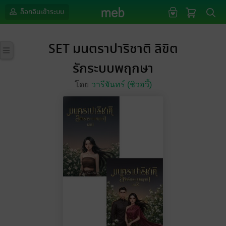
ล็อกอินเข้าระบบ
SET มนตราปาริชาติ ลิขิต
รักระบบพฤกษา
โดย
วารีจันทร์ (ชิวอวี้)