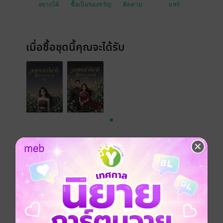
อยากได้
ซื้อเป็นของขวัญ
ติดตาม
แชร์
เมื่อซื้อชุดนี้คุณจะได้รับ
หนังสือเซตนี้มีทั้งหมด 2 เล่ม คือ
มนตราปาริชาติ ลิขิตรักระบบพฤกษา เล่ม 1
"ส่งฉันมาตายในป่าอาถรรพ์งั้นหรือ? ขอบใจนะ... ที่ทำให้
ฉันได้รับพลังที่จะกลับไปกระชากหน้ากากพวกแกทุกคน!"
ถูกเพื่อนรักหักหลัง ถูกเศรษฐีชั่วบีบคั้นจนไร้ทางยืน แต่ใน
ความโชคร้ายกลับมีปาฏิหาริย์ เมื่อ 'แก้ว' ได้ครอบครอง