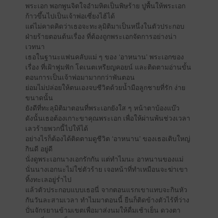
พระเอก พอกพูนจิตใจอำมหิตเป็นพิษร้าย ปูพื้นให้พระเอก
ก้าวขึ้นไปเป็นเจ้าพ่อเซี่ยงไฮ้ได้
แต่ไม่คาดคิดว่าเธอจะทะลุมิติมาเป็นหนึ่งในตัวประกอบ
ฝ่ายร้ายตอนต้นเรื่อง ที่ต้องถูกพระเอกจัดการอย่างน่า
เวทนา
เธอในฐานะแฟนคลับแม่ ๆ ของ ‘อาหนาน’ พระเอกของ
เรื่อง ที่เฝ้าฟูมฟัก โดเนตเหรียญคอยน์ และติดตามอ่านขั้น
ตอนการเป็นเจ้าพ่อมามากกว่าพันตอน
ย่อมไม่ปล่อยให้ตนเองจบชีวิตด้วยน้ำมือลูกชายที่รัก ง่าย
ขนาดนั้น
ยังดีที่ทะลุมิติมาตอนที่พระเอกยังใส ๆ หน้าตาบ้องแบ๊ว
ดังนั้นเธอต้องเกาะขาคุณพระเอก เพื่อให้ผ่านพ้นช่วงเวลา
เลวร้ายพวกนี้ไปให้ได้
อย่างไรก็ต้องได้ติดตามดูชีวิต ‘อาหนาน’ ของเธอเติบใหญ่
กินดี อยู่ดี
นั่งดูพระเอกนางเอกรักกัน แต่ทำไมนะ อาหนานของแม่
นั่นนางเอกนะไม่ใช่ตัวร้าย เจอหน้าที่ทำเหมือนจะฆ่าเขา
ทิ้งทะเลอยู่ร่ำไป
แล้วตัวประกอบแบบเธอนี่ จากตอนแรกเขาแทบจะกินหัว
กันวันละสามเวลา ทำไมมาตอนนี้ ยืนก็ติดข้างตัวไร้ที่ว่าง
ปั่นจักรยานข้ามเขตเพื่อมาส่งนมให้ดื่มเช้าเย็น ดวงตา