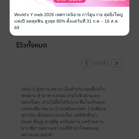
เขียนรีวิวและให้เรตติ้ง
World's Y meb 2026 เทศกาลนิยาย การ์ตูนวาย สุดยิ่งใหญ่
คุณสามารถ
เข้าสู่ระบบ
เพื่อแสดงความคิดเห็นได้จ้า
แห่งปี ลดสุดฟิน สูงสุด 80% ตั้งแต่วันที่ 31 ก.ค. - 16 ส.ค.
69
รีวิวทั้งหมด
หน้าที่ 1
เล่ม1-3 ลู่หลาน 8ขวบ เป็นตัวประกอบที่เก่งไป
ทุกอย่าง ทำอาหารอร่อย อ่านไปหิวตามเลย
ตลกเรื่อยๆ อ่านไปยิ้มไปกับนาง ที่มโนเป็นคุณ
แม่ของพี่อาหนาน อ่านเพลินมากค่ะ 1วันพันเห
ตุการ์ณ เด็ก2คนเจอแต่เรื่อง แต่มีสิ่งดีๆมา
ตลอด ทั้งปู่ลู่ ย่าลู่ที่ดู งกกับหลาน แต่รักหลาน
มาก พี่สาวหนานเย่ว์ คนนี้ตัวนำโชคของลู่
หลานเลย สนุกจ้า