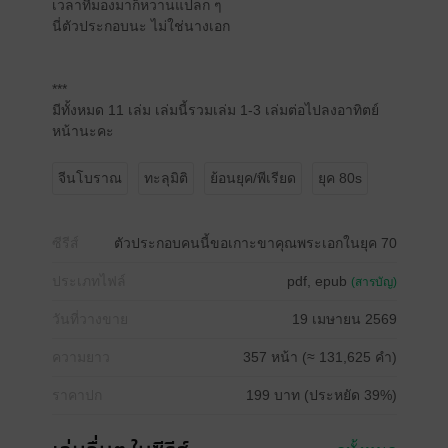
เวลาที่มองมาก็หวานแปลก ๆ
นี่ตัวประกอบนะ ไม่ใช่นางเอก
***
มีทั้งหมด 11 เล่ม เล่มนี้รวมเล่ม 1-3 เล่มต่อไปลงอาทิตย์
หน้านะคะ
จีนโบราณ
ทะลุมิติ
ย้อนยุค/พีเรียด
ยุค 80s
ซีรีส์
ตัวประกอบคนนี้ขอเกาะขาคุณพระเอกในยุค 70
ประเภทไฟล์
pdf, epub
(สารบัญ)
วันที่วางขาย
19 เมษายน 2569
ความยาว
357 หน้า (≈ 131,625 คำ)
ราคาปก
199 บาท (ประหยัด 39%)