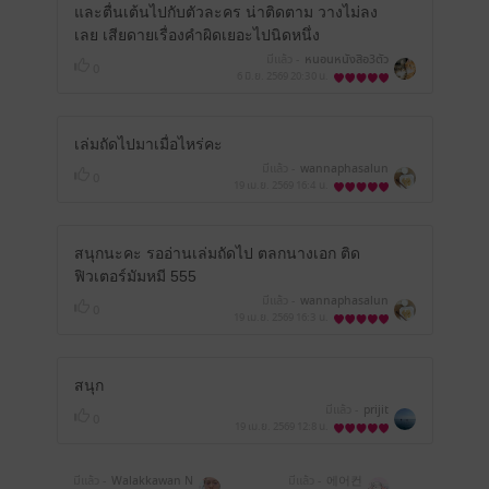
และตื่นเต้นไปกับตัวละคร น่าติดตาม วางไม่ลง
เลย เสียดายเรื่องคำผิดเยอะไปนิดหนึ่ง
มีแล้ว -
หนอนหนังสือ3ตัว
0
6 มิ.ย. 2569
20:30 น.
เล่มถัดไปมาเมื่อไหร่คะ
มีแล้ว -
wannaphasalun
0
19 เม.ย. 2569
16:4 น.
สนุกนะคะ รออ่านเล่มถัดไป ตลกนางเอก ติด
ฟิวเตอร์มัมหมี 555
มีแล้ว -
wannaphasalun
0
19 เม.ย. 2569
16:3 น.
สนุก
มีแล้ว -
prijit
0
19 เม.ย. 2569
12:8 น.
มีแล้ว -
Walakkawan N
มีแล้ว -
에어컨