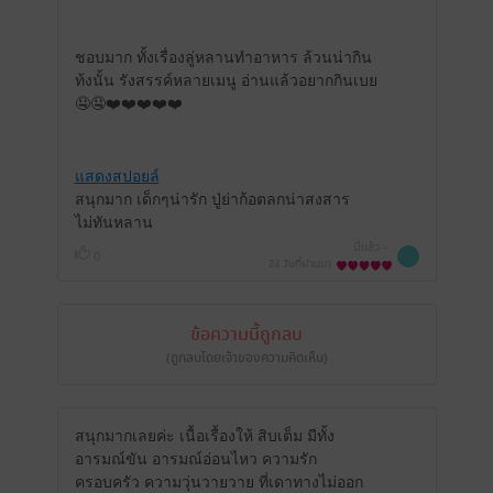
ชอบมาก ทั้งเรื่องลู่หลานทำอาหาร ล้วนน่ากิน
ท้งนั้น รังสรรค์หลายเมนู อ่านแล้วอยากกินเบย
🤤🤤❤️❤️❤️❤️❤️
แสดงสปอยล์
สนุกมาก เด็กๆน่ารัก ปู่ย่าก้อตลกน่าสงสาร
ไม่ทันหลาน
มีแล้ว -
0
24 วันที่ผ่านมา
ข้อความนี้ถูกลบ
(ถูกลบโดยเจ้าของความคิดเห็น)
สนุกมากเลยค่ะ เนื้อเรื้องให้ สิบเต็ม มีทั้ง
อารมณ์ขัน อารมณ์อ่อนไหว ความรัก
ครอบครัว ความวุ่นวายวาย ที่เดาทางไม่ออก