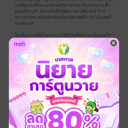
เอกที่ถูกแม่เลี้ยงและน้องสตรีต่างมารดารังแกจนตาย ซ้ำ
ยังถูกบิดาแท้ๆ สั่งลากไปทิ้งให้หนาวตายที่ศาลเจ้าร้าง
กลางพายุฝน พร้อมยัดเยียดข้อหาอสรพิษที่วางยาน้องสตรี
ของตนเอง!
ในเมื่อสวรรค์ให้โอกาสนางได้มีชีวิตที่สอง นางก็จะขอใช้
มันสมองและเล่ห์เหลี่ยมทั้งหมดที่มี พลิกกระดานหมากสี
เลือดนี้ให้พวกมันต้องกระอักเลือดตายทั้งเป็น!
มารดาเลี้ยงแสร้งทำเป็นคนดีมีเมตตาหรือ นางจะกระชาก
หน้ากากจอมปลอมนั้นออกกลางงานเลี้ยงให้คนทั้งเมือง
หลวงได้ประณาม! น้องสตรีเสแสร้งบีบน้ำตาแย่งชิงคู่หมั้น
หรือ นางจะยกบุรุษมักมากผู้นั้นใส่พานประเคนให้ แล้วถีบ
พวกมันทั้งสองลงสู่นรกอเวจีไปพร้อมกัน! บิดาที่เห็นแก่
หน้าตาและอำนาจมากกว่าสายเลือดหรือ นางจะเหยียบย่ำ
เกียรติยศของเขาให้จมดิน จนเขาต้องคุกเข่าอ้อนวอนขอ
เศษเสี้ยวความเมตตาจากนาง!
นางอาศัยลมปากของราษฎรเป็นคมดาบ อาศัยกระแส
สังคมเป็นโล่กำบัง ก้าวขึ้นสู่จุดสูงสุดแห่งอำนาจอย่างเย่อ
หยิ่ง ทว่าในระหว่างทางที่ปูลาดด้วยคาวเลือดและน้ำตา