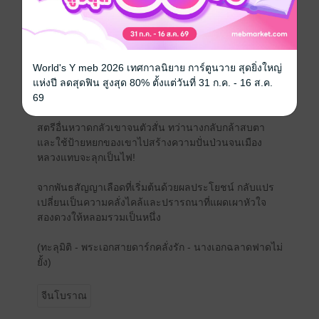
ของศัตรู นางกลับบังเอิญไปช่วยชีวิตมัจจุราชที่กำลังบาด
เจ็บสาหัสเข้า
เซี่ยฉิน ชินอ๋องผู้กุมอำนาจทางทหารนับแสน เขาคือบุรุษผู้
ไร้ใจและเกลียดชังการทรยศยิ่งกว่าสิ่งใด ทว่าตั้งแต่สตรีที่
World's Y meb 2026 เทศกาลนิยาย การ์ตูนวาย สุดยิ่งใหญ่
เต็มไปด้วยเล่ห์เหลี่ยมผู้นี้ก้าวเข้ามาต่อรองและยื่นข้อเสนอ
แห่งปี ลดสุดฟิน สูงสุด 80% ตั้งแต่วันที่ 31 ก.ค. - 16 ส.ค.
ให้เขา เขากลับไม่อาจละสายตาไปจากนางได้อีกเลย
69
สตรีอื่นหวาดกลัวเขาจนตัวสั่น ทว่านางกลับกล้าสบตา
และใช้ป้ายหยกของเขาไปสร้างความปั่นป่วนจนเมือง
หลวงแทบจะลุกเป็นไฟ!
จากพันธสัญญาเลือดที่เริ่มต้นด้วยผลประโยชน์ กลับแปร
เปลี่ยนเป็นความคลั่งไคล้และปรารถนาที่แผดเผาหัวใจ
สองดวงให้หลอมรวมเป็นหนึ่ง
(ทะลุมิติ - พระเอกสายดาร์กคลั่งรัก - นางเอกฉลาดฟาดไม่
ยั้ง)
จีนโบราณ