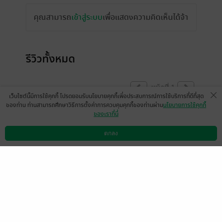
คุณสามารถ
เข้าสู่ระบบ
เพื่อแสดงความคิดเห็นได้จ้า
รีวิวทั้งหมด
หน้าที่ 1
เว็บไซต์นี้มีการใช้คุกกี้ โปรดยอมรับนโยบายคุกกี้เพื่อประสบการณ์การใช้บริการที่ดีที่สุด
ของท่าน ท่านสามารถศึกษาวิธีการตั้งค่าการควบคุมคุกกี้ของท่านผ่าน
นโยบายการใช้คุกกี้
ของเราที่นี่
สนุกคุ้มราคาโปรมากค่ะ แต่เสียดายฉากหวาน
น้อยไปหน่อย คู่รักคู่โหดมากคู่นี้
ตกลง
ดาวน์โหลดแอป
วิธีการใช้งาน
ติดต่อเรา
มีแล้ว -
Pim4289
0
9 พ.ค. 2569
0:23 น.
อ่านเป็น ePUP ไม่ได้ค่ะ
นิรนามID : RR5DT0D120
1
22 เม.ย. 2569
3:57 น.
ดู 3 ความเห็นย่อย