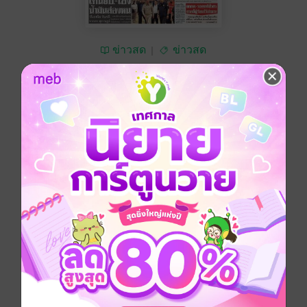
ข่าวสด
ข่าวสด
ซื้อ 10 บาท
No Rating
อยากได้
ซื้อเป็นของขวัญ
ติดตาม
แชร์
หนังสือพิมพ์ข่าวสด วันพุธที่ 22 เมษายน พ.ศ.2569
ประเภทไฟล์
pdf
วันที่วางขาย
21 เมษายน 2569