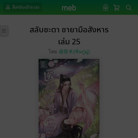
ล็อกอินเข้าระบบ
สลับชะตา ชายามือสังหาร
เล่ม 25
โดย
扇骨木(ซั่นกู่มู่)