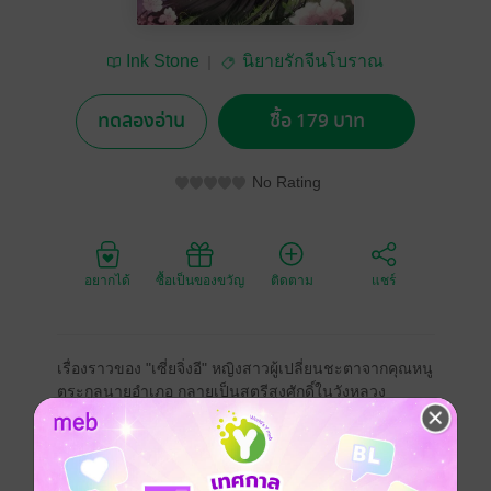
Ink Stone
นิยายรักจีนโบราณ
ทดลองอ่าน
ซื้อ 179 บาท
No Rating
อยากได้
ซื้อเป็นของขวัญ
ติดตาม
แชร์
เรื่องราวของ "เซี่ยจิ่งอี" หญิงสาวผู้เปลี่ยนชะตาจากคุณหนู
ตระกูลนายอำเภอ กลายเป็นสตรีสูงศักดิ์ในวังหลวง
ในชาติที่แล้ว เซี่ยจิ่งอีเริ่มต้นเป็นเพียงคนตัดเย็บเสื้อผ้าใน
วัง ก่อนจะไต่เต้าจนกลายเป็น "ซือกงลิ่ง" ข้าราชสำนัก
ระดับสูงผู้ควบคุมงานฝ่ายในทั้งหมดของวังหลวง ทว่า