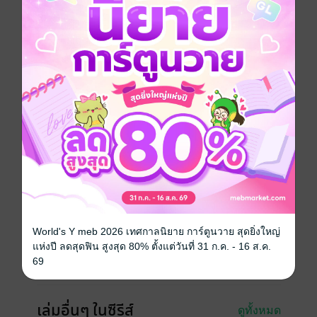
โศกนาฏกรรมของตระกูลเซี่ยเริ่มขึ้นในช่วงเทศกาลล่าปา
เมื่อท่านโหวผู้เฒ่าแห่งจวนหย่งผิงโหวใกล้สิ้นใจ จึงส่งคน
ตามหาบุตรอนุที่พลัดพรากไปนาน ซึ่งปรากฏว่าเป็นบิดา
ของเซี่ยจิ่งอี เมื่อบิดาเชื่อคำของคนในจวนจึงพาครอบครัว
เดินทางไปยังเมืองหลวง แต่ระหว่างทางกลับถูกโจรป่า
ปล้นจนครอบครัวแตกกระจัดกระจายจากกันตลอดกาล...
หนังสือแปล
นิยายจีนแปล
ซีรีส์
สลับชะตา ชายามือสังหาร
ประเภทไฟล์
pdf, epub
(สารบัญ)
วันที่วางขาย
24 เมษายน 2569
World's Y meb 2026 เทศกาลนิยาย การ์ตูนวาย สุดยิ่งใหญ่
ความยาว
505 หน้า (≈ 102,725 คำ)
แห่งปี ลดสุดฟิน สูงสุด 80% ตั้งแต่วันที่ 31 ก.ค. - 16 ส.ค.
69
ราคาปก
179 บาท
เล่มอื่นๆ ในซีรีส์
ดูทั้งหมด