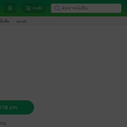
ตะกร้า
ขึ้นหิ้ง
แนะนำ
อ 179 บาท
ing