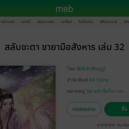
หน้าแรก
ขายดี
ใหม่มาแรง
มาใหม่
โปรโมชัน
ฟรีกระจาย
ฮิต
สลับชะตา ชายามือสังหาร เล่ม 32
โดย
扇骨木(ซั่นกู่มู่)
สำนักพิมพ์
Ink Stone
หมวดหมู่
นิยายรักจีนโบราณ
ทดลองอ่าน
ซื้
No Rat