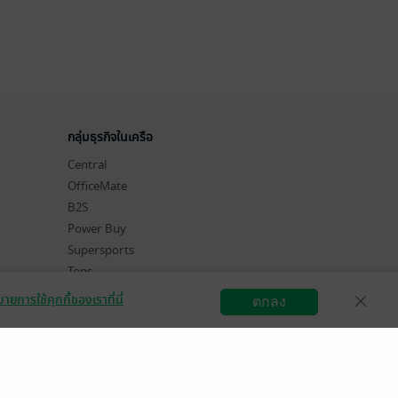
กลุ่มธุรกิจในเครือ
Central
OfficeMate
B2S
Power Buy
Supersports
Tops
Hytexts
ายการใช้คุกกี้ของเราที่นี่
ตกลง
สมัครขายอีบุ๊ก
วิธีการใช้งาน
ติดต่อเรา