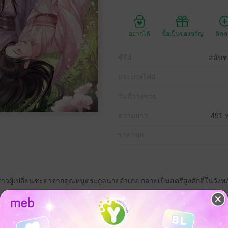
อยากได้
ซื้อเป็นของขวัญ
ติด
ซีรีส์
สลับช
ประเภทไฟล์
วันที่วางขาย
ความยาว
491 ห
ราคาปก
หญิงสาวผู้เปลี่ยนชะตาจากคุณหนูตระกูลนายอำเภอ กลายเป็นสตรีสูงศักดิ์ในวัง
มต้นเป็นเพียงคนตัดเย็บเสื้อผ้าในวัง ก่อนจะไต่เต้าจนกลายเป็น "ซือกงลิ่ง" ข้าร
า โศกนาฏกรรมของตระกูลเซี่ยเริ่มขึ้นในช่วงเทศกาลล่าปา เมื่อท่านโหวผู้
ที่พลัดพรากไปนาน ซึ่งปรากฏว่าเป็นบิดาของเซี่ยจิ่งอี เมื่อบิดาเชื่อคำขอ