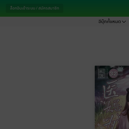
ล็อกอินเข้าระบบ / สมัครสมาชิก
อีบุ๊กทั้งหมด