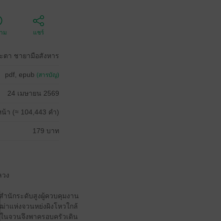
ตาม
แชร์
ะตา ชายามือสังหาร
pdf, epub
(สารบัญ)
24 เมษายน 2569
น้า (≈ 104,443 คำ)
179 บาท
หลวง
าชสำนักระดับสูงผู้ควบคุมงาน
เฒ่าแห่งจวนหย่งผิงโหวใกล้
งคนในจวนจึงพาครอบครัวเดิน