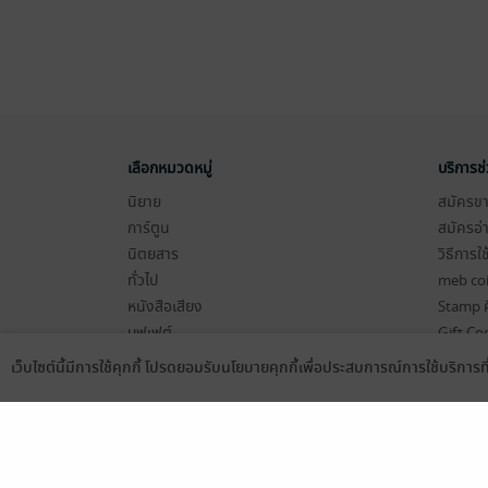
เลือกหมวดหมู่
บริการช
นิยาย
สมัครขาย
การ์ตูน
สมัครอ่
นิตยสาร
วิธีการใ
ทั่วไป
meb co
หนังสือเสียง
Stamp ค
บุฟเฟต์
Gift Co
เงื่อนไข
เว็บไซต์นี้มีการใช้คุกกี้ โปรดยอมรับนโยบายคุกกี้เพื่อประสบการณ์การใช้บริการ
Language
ดาวน์โหลดแอป
นโยบายค
แผนผังเ