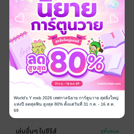
โศกนาฏกรรมของตระกูลเซี่ยเริ่มขึ้นในช่วงเทศกาลล่าปา
เมื่อท่านโหวผู้เฒ่าแห่งจวนหย่งผิงโหวใกล้สิ้นใจ จึงส่งคน
ตามหาบุตรอนุที่พลัดพรากไปนาน ซึ่งปรากฏว่าเป็นบิดา
ของเซี่ยจิ่งอี เมื่อบิดาเชื่อคำของคนในจวนจึงพาครอบครัว
เดินทางไปยังเมืองหลวง แต่ระหว่างทางกลับถูกโจรป่า
ปล้นจนครอบครัวแตกกระจัดกระจายจากกันตลอดกาล...
หนังสือแปล
นิยายจีนแปล
ซีรีส์
สลับชะตา ชายามือสังหาร
ประเภทไฟล์
pdf, epub
(สารบัญ)
วันที่วางขาย
24 เมษายน 2569
World's Y meb 2026 เทศกาลนิยาย การ์ตูนวาย สุดยิ่งใหญ่
ความยาว
487 หน้า (≈ 103,573 คำ)
แห่งปี ลดสุดฟิน สูงสุด 80% ตั้งแต่วันที่ 31 ก.ค. - 16 ส.ค.
69
ราคาปก
179 บาท
เล่มอื่นๆ ในซีรีส์
ดูทั้งหมด