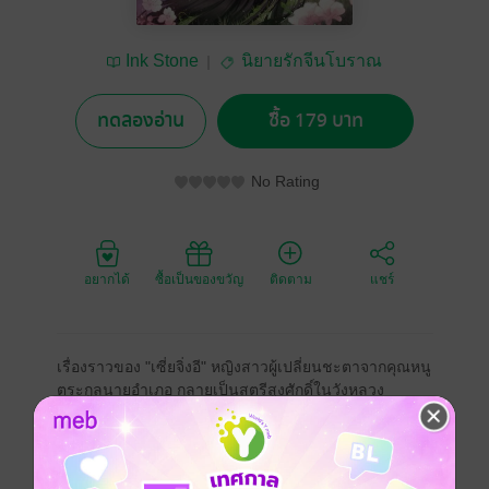
Ink Stone
นิยายรักจีนโบราณ
ทดลองอ่าน
ซื้อ 179 บาท
No Rating
อยากได้
ซื้อเป็นของขวัญ
ติดตาม
แชร์
เรื่องราวของ "เซี่ยจิ่งอี" หญิงสาวผู้เปลี่ยนชะตาจากคุณหนู
ตระกูลนายอำเภอ กลายเป็นสตรีสูงศักดิ์ในวังหลวง
ในชาติที่แล้ว เซี่ยจิ่งอีเริ่มต้นเป็นเพียงคนตัดเย็บเสื้อผ้าใน
วัง ก่อนจะไต่เต้าจนกลายเป็น "ซือกงลิ่ง" ข้าราชสำนัก
ระดับสูงผู้ควบคุมงานฝ่ายในทั้งหมดของวังหลวง ทว่า