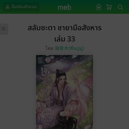
ล็อกอินเข้าระบบ
สลับชะตา ชายามือสังหาร
เล่ม 33
โดย
扇骨木(ซั่นกู่มู่)