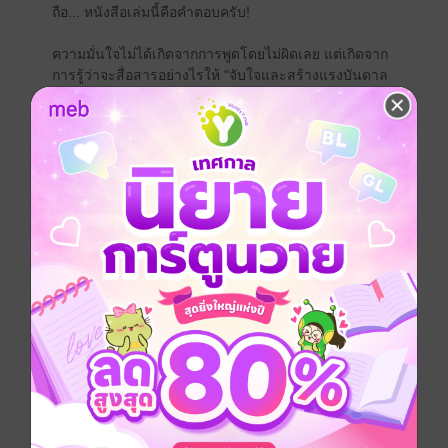
ถือ... หนังสือเล่มนี้คือคำตอบครับ!
ความมั่นใจไม่ได้เกิดจากการพูดโดยไม่ผิดเลย แต่เกิดจาก
การรู้ว่าจะสื่อสารอย่างไรให้ "จับใจและสร้างแรงบันดาล
ใจ" ให้ผู้ฟังต่างหาก
THE CONFIDENT SPEAKER (Volume 03) จะพาคุณ
ก้าวข้ามขีดจำกัดเดิมๆ สู่การปลดล็อกศิลปะการพูดระดับ
สูง (Expert Level) นี่ไม่ใช่แค่หนังสือสอนท่องจำศัพท์ แต่
คือ "คู่มืออัปเกรดทักษะการสื่อสาร" ให้คุณดูเป็นมืออาชีพ
และโดดเด่นในทุกเวที!
[ สิ่งที่คุณจะได้รับจากหนังสือเล่มนี้: ]
Storytelling Mastery: เทคนิคการเล่าเรื่อง (STAR, HERO
Framework) ให้น่าติดตาม ดึงดูดใจผู้ฟังตั้งแต่ประโยค
แรก
Persuasive Pitching: ศิลปะการโน้มน้าวใจ นำเสนอไอ
เดียอย่างเฉียบคม และเทคนิคการรับมือกับคำถามท้าทาย
ได้อย่างชาญฉลาด
Deep Idioms & Nuance: เจาะลึกสำนวนธุรกิจขั้นสูง