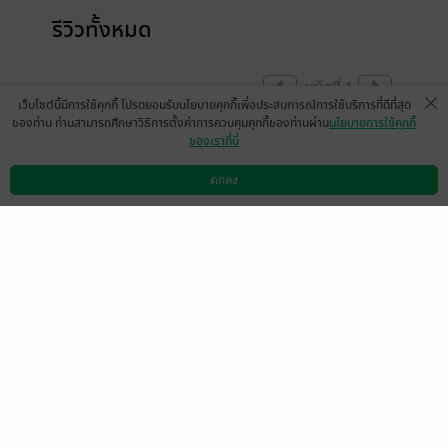
รีวิวทั้งหมด
หน้าที่ 1
เว็บไซต์นี้มีการใช้คุกกี้ โปรดยอมรับนโยบายคุกกี้เพื่อประสบการณ์การใช้บริการที่ดีที่สุด
ของท่าน ท่านสามารถศึกษาวิธีการตั้งค่าการควบคุมคุกกี้ของท่านผ่าน
นโยบายการใช้คุกกี้
ของเราที่นี่
ตกลง
ดาวน์โหลดแอป
วิธีการใช้งาน
ติดต่อเรา
รู้สึกง่ายกับการทำความเข้าใจ จำแค่วันละ 1
หน้า ดีมากครับ
มีแล้ว -
eakapong.pa
0
24 เม.ย. 2569
8:20 น.
หน้าที่ 1
เลือกหมวดหมู่
+