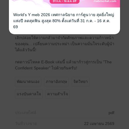
เข้าใจบริบทและวัฒนธรรมการสื่อสารแบบ Native
Speaker เพื่อการใช้ Slang และสำนวนอย่างถูกกาลเทศะ
Unshakeable Confidence: ทลายความกลัว สร้างความ
World's Y meb 2026 เทศกาลนิยาย การ์ตูนวาย สุดยิ่งใหญ่
มั่นใจเต็มร้อย ไม่ว่าจะสัมภาษณ์งาน ประชุมบอร์ดบริหาร
แห่งปี ลดสุดฟิน สูงสุด 80% ตั้งแต่วันที่ 31 ก.ค. - 16 ส.ค.
หรือพูดในที่สาธารณะ (Public Speaking)
69
เลิกปล่อยให้ความกลัวมาจำกัดศักยภาพและความก้าวหน้า
ของคุณ... เปลี่ยนความประหม่า เป็นความมั่นใจระดับผู้นำ
ได้แล้ววันนี้!
กดดาวน์โหลด E-Book เล่มนี้ แล้วมาก้าวสู่การเป็น "The
Confident Speaker" ไปด้วยกันครับ!
พัฒนาตนเอง
ภาษาอังกฤษ
จิตวิทยา
แรงบันดาลใจ
ความสำเร็จ
ประเภทไฟล์
pdf
วันที่วางขาย
22 เมษายน 2569