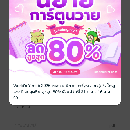
ช่วยให้ลูกมีพัฒนาการที่ดีและพร้อมเรียนรู้โลกกว้าง
พัฒนาทักษะสมอง EF ในหลายด้าน ได้แก่ ด้านจำเพื่อใช้
งาน (Working Memory) เด็กได้ร่วมทำกิจกรรมกับคุณตาที่
สามารถนำไปใช้ได้จริง ด้านควบคุมอารมณ์ (Emotional
Control) ไม่เสียใจมากเกินไปเมื่อไม่ได้ของเล่นที่อยากได้
ด้านยืดหยุ่นความคิด (Shift/Cognitive Flexibility) รู้จักนำ
สิ่งต่าง ๆ มาประยุกต์เล่น เช่น ใช้เปลือกส้มโอแทนหมวก
ด้านจดจ่อใส่ใจ (Focus/Attention) ตั้งใจกับกิจกรรมที่ทำ
ด้านริเริ่มลงมือทำ (Initiating) ชวนคุณตาทำบ้านต้นไม้
และด้านมุ่งเป้าหมาย (Goal-directed Persistence) มุ่งมั่น
สร้างบ้านบนต้นไม้จนสำเร็จ
หนังสือเด็ก จำนวน 24 หน้า ไม่รวมปก ผลงานแต่งเรื่อง
โดย สองขา และวาดภาพประกอบโดย มงคล หวานฉ่ำ จัด
World's Y meb 2026 เทศกาลนิยาย การ์ตูนวาย สุดยิ่งใหญ่
พิมพ์และจัดจำหน่ายโดย บริษัทพาส เอ็ดดูเคชั่น จำกัด
แห่งปี ลดสุดฟิน สูงสุด 80% ตั้งแต่วันที่ 31 ก.ค. - 16 ส.ค.
(ราคา 95 บาท)
69
ภาษาไทย
ประเภทไฟล์
pdf