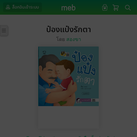
ล็อกอินเข้าระบบ
ป๋องแป๋งรักตา
โดย
สองขา