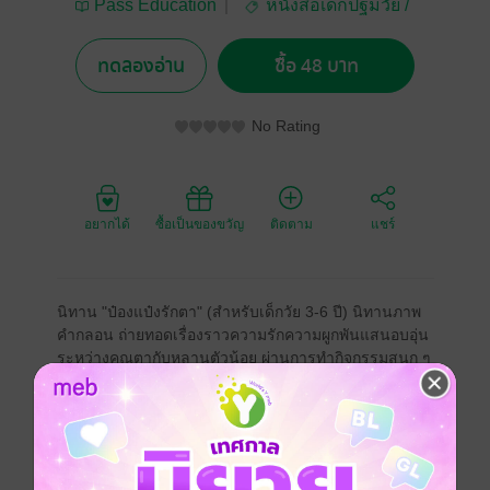
Pass Education
หนังสือเด็กปฐมวัย /
นิทานภาพ
ทดลองอ่าน
ซื้อ 48 บาท
No Rating
อยากได้
ซื้อเป็นของขวัญ
ติดตาม
แชร์
นิทาน "ป๋องแป๋งรักตา" (สำหรับเด็กวัย 3-6 ปี) นิทานภาพ
คำกลอน ถ่ายทอดเรื่องราวความรักความผูกพันแสนอบอุ่น
ระหว่างคุณตากับหลานตัวน้อย ผ่านการทำกิจกรรมสนุก ๆ
ร่วมกัน เช่น ตีกลอง เล่นดาบ ทำหมวกจากเปลือกส้มโอ
สร้างบ้านบนต้นไม้ และเรียนรู้วิถีธรรมชาติ ช่วยให้เด็กได้
เรียนรู้การอยู่ร่วมกับผู้สูงวัย สั่งสมนิสัยเอื้ออาทร มีจิตใจ
อ่อนโยน และเสริมสร้างสายใยรักในครอบครัว