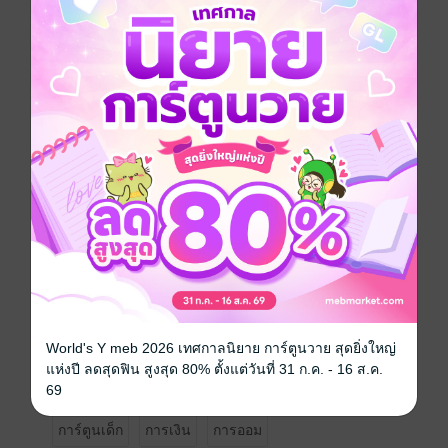
เพราะทักษะการเงิน (Financial Literacy) คือรากฐาน
สำคัญของอนาคต อีบุ๊กเล่มนี้ถูกออกแบบมาเพื่อเด็กประถม
โดยเฉพาะ ด้วยเนื้อหาที่แบ่งเป็น 48 ตอนสั้นๆ เข้าใจง่าย
และนำไปใช้ได้จริง
สิ่งที่คุณหนูๆ จะได้รับจากเล่มนี้:
Mindset การเงินที่ถูกต้อง: รู้จักคุณค่าของเงินและการรอ
คอย
ทักษะการบริหาร: แยกแยะระหว่าง "ความต้องการ" และ
"ความจำเป็น"
ความสนุกในการเรียนรู้: ผ่านรูปแบบภารกิจที่น่าติดตาม
ไม่เหมือนตำราเรียนทั่วไป
World's Y meb 2026 เทศกาลนิยาย การ์ตูนวาย สุดยิ่งใหญ่
ลงทุนในความรู้ให้ลูกวันนี้ เพื่ออิสรภาพและความมั่นคง
แห่งปี ลดสุดฟิน สูงสุด 80% ตั้งแต่วันที่ 31 ก.ค. - 16 ส.ค.
ของเขาในวันหน้า
69
การ์ตูนเด็ก
การเงิน
การออม