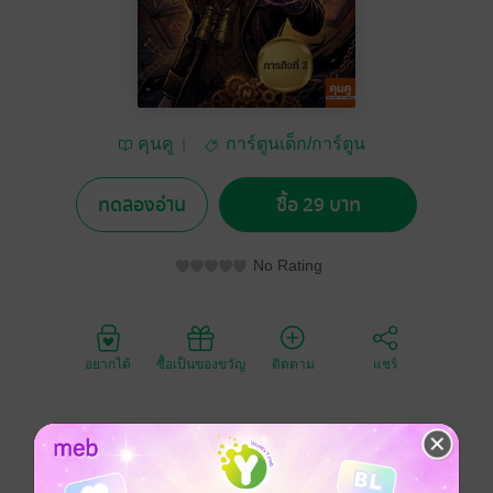
คุนคู
การ์ตูนเด็ก/การ์ตูน
ความรู้
ทดลองอ่าน
ซื้อ 29 บาท
No Rating
อยากได้
ซื้อเป็นของขวัญ
ติดตาม
แชร์
ติดอาวุธทักษะชีวิตที่โรงเรียนไม่ได้สอน! "เศรษฐีน้อยนัก
ผจญภัย 48 ภารกิจพิชิตโลกการเงิน"