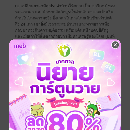
เขาเปลี่ยนยาสามัญประจำบ้านให้กลายเป็น ‘ยาวิเศษ’ ของ
หมอเทวดา และนำซากสัตว์อสูรล้ำค่ากลับมาขายเป็นเงิน
ล้านในโลกความจริง ยิ่งเวลาในต่างโลกเดินช้ากว่าปกติ
ถึง 24 เท่า เขายิ่งมีเวลาสะสมอำนาจและทรัพยากรเพื่อ
กลับมาทวงคืนความยุติธรรม พร้อมเดินหน้าบดขยี้ศัตรู
และเมียเก่าให้สิ้นซากด้วยบารมีมหาเศรษฐีสองโลก! (บทที่
321-360) ได้ที่ enjoybook.co
แฟนตาซี
หนังสือแปล
นิยายจีนแปล
ซีรีส์
ระบบเชื่อมต่อสองโลก : ฉันจะร่ำรวยด้วยการเป็นพ่อค้า
ระหว่างมิติ
ประเภทไฟล์
pdf, epub
(สารบัญ)
วันที่วางขาย
22 เมษายน 2569
ความยาว
437 หน้า (≈ 66,184 คำ)
ราคาปก
299 บาท (ประหยัด 40%)