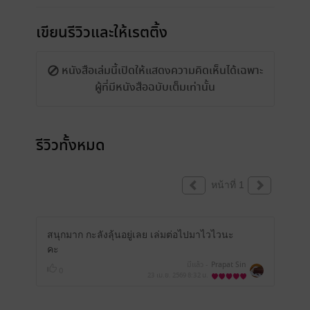
เขียนรีวิวและให้เรตติ้ง
หนังสือเล่มนี้เปิดให้แสดงความคิดเห็นได้เฉพาะ
ผู้ที่มีหนังสือฉบับเต็มเท่านั้น
รีวิวทั้งหมด
หน้าที่ 1
สนุกมาก กะลังลุ้นอยู่เลย เล่มต่อไปมาไวไวนะ
คะ
มีแล้ว -
Prapat Sin
0
23 เม.ย. 2569
8:32 น.