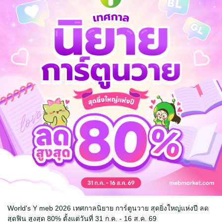
ขอสวรรค์อย่าได้มอบชะตาชีวิตบัดซบเช่นนี้ให้อีก ผลคือแทนที่จะได้ไปเกิดใ
อนอดีตพบเจอครอบครัวเดิม แล้วอย่างไร! คุณหนูรองจวนจงอี้โหวก็คุณหนูร
นี้ขอกำหนดชะตาชีวิตเอง!
ย้อนอดีต
World's Y meb 2026 เทศกาลนิยาย การ์ตูนวาย สุดยิ่งใหญ่แห่งปี ลด
สุดฟิน สูงสุด 80% ตั้งแต่วันที่ 31 ก.ค. - 16 ส.ค. 69