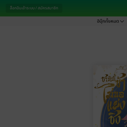
ล็อกอินเข้าระบบ / สมัครสมาชิก
อีบุ๊กทั้งหมด