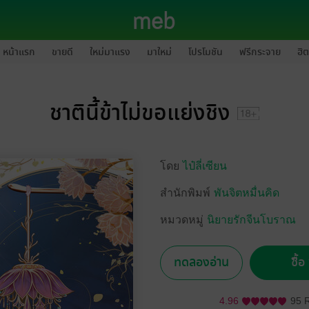
หน้าแรก
ขายดี
ใหม่มาแรง
มาใหม่
โปรโมชัน
ฟรีกระจาย
ฮิต
ชาตินี้ข้าไม่ขอแย่งชิง
โดย
ไป๋ลี่เซียน
สำนักพิมพ์
พันจิตหมื่นคิด
หมวดหมู่
นิยายรักจีนโบราณ
ทดลองอ่าน
ซื้
4.96
95 