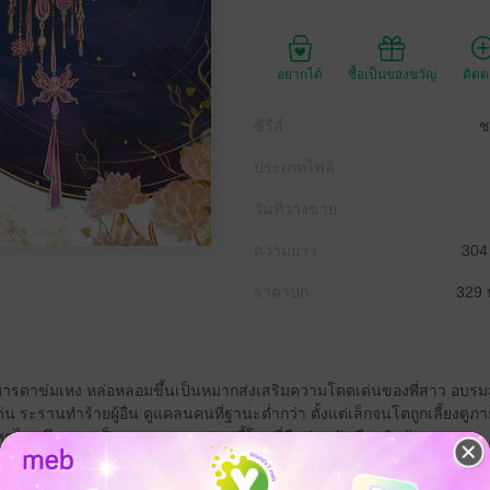
อยากได้
ซื้อเป็นของขวัญ
ติด
ซีรีส์
ช
ประเภทไฟล์
วันที่วางขาย
ความยาว
304
ราคาปก
329 
ามารดาข่มเหง หล่อหลอมขึ้นเป็นหมากส่งเสริมความโดดเด่นของพี่สาว อบรม
่น ระรานทำร้ายผู้อื่น ดูแคลนคนที่ฐานะต่ำกว่า ตั้งแต่เล็กจนโตถูกเลี้ยงดูภาย
ต่เหตุไฉนถึงกลายเป็นคุณหนูรองจวนจงอี้โหวที่มีแต่คนรังเกียจชิงชัง
ร็จ หมากที่หมดประโยชน์จึงไร้ค่า นางถูกกำจัดด้วยการยกให้บุรุษหยาบช้าป่าเถ
ิ้นใจตายในวันอภิเษกของพี่สาว ได้อยู่เหนือสตรีทั้งแผ่นดินตามความต้อง