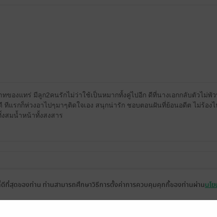
องแทร่ มีลูก2คนรักไม่ว่าใช้เป็นหมากทั้งคู่ไปอีก ดีที่นางเอกกลับตัวไม่พ
 ทีแรกก็ห่วงอาไปๆมาๆติดใจเอง สนุกน่ารัก ชอบตอนฝันที่ย้อนอดีต ไม่ร้องไห
้งสมน้ำหน้าทั้งสงสาร
ที่ดีที่สุดของท่าน ท่านสามารถศึกษาวิธีการตั้งค่าการควบคุมคุกกี้ของท่านผ่าน
นโยบ
😆😆