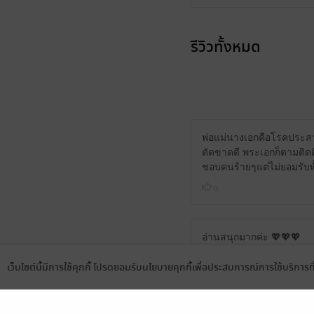
รีวิวทั้งหมด
พ่อแม่นางเอกคือโรคประสาทข
ตัดขาดดี พระเอกก็ตามติดดี
ชอบคนร้ายๆแต่ไม่ยอมรับทั
0
อ่านสนุกมากค่ะ 💖💖💖
0
เว็บไซต์นี้มีการใช้คุกกี้ โปรดยอมรับนโยบายคุกกี้เพื่อประสบการณ์การใช้บริการ
Language
ดาวน์โหลดแอป
ดีงาม รวดเดียวจบเลยค่า 