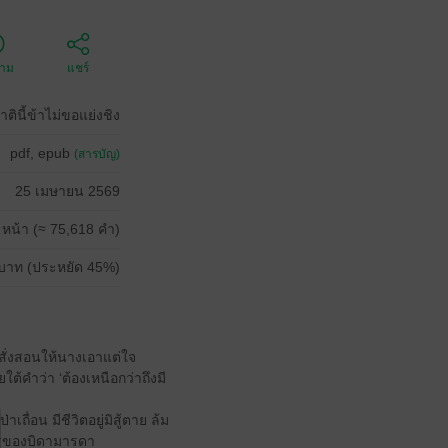
ตาม
แชร์
าตินี้ข้าไม่ขอแย่งชิง
pdf, epub
(สารบัญ)
25 เมษายน 2569
 หน้า (≈ 75,618 คำ)
บาท (ประหยัด 45%)
สั่งสอนให้นางเอาแต่ใจ
ใต้คำว่า ‘ต้องเหนือกว่าถึงมี
ื่อน มีชีวิตอยู่มิสู้ตาย ล้ม
การของบิดามารดา