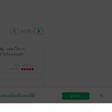
หน้าที่ 1
ัวพัน แต่สะใจการ
้ ไม่ร้องเลลยจ้า
มีแล้ว -
นู๋Mayree
2 วันที่ผ่านมา
มีแล้ว -
5145
1 เดือนที่ผ่านมา
ายการใช้คุกกี้ของเราที่นี่
ตกลง
สมัครขายอีบุ๊ก
วิธีการใช้งาน
ติดต่อเรา