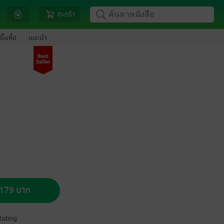
ตะกร้า
ขึ้นหิ้ง
แนะนำ
อ 179 บาท
Rating