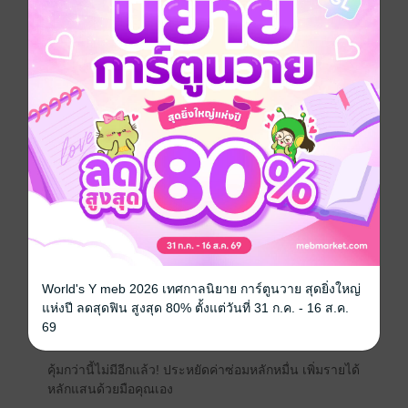
จริง กลั่นจากประสบการณ์รื้อจริง เจ็บจริง สรุปมาเป็น
ภาษาชาวบ้าน เข้าใจง่าย ไม่ต้องจบวิศวะก็ทำตามได้
เนื้อหาไฮไลท์ในเล่ม:
แกะเป็น: เทคนิครื้อเครื่องยังไงให้น็อตไม่เกิน
ซ่อมได้: เจาะลึกจุดวัดใจที่ต้องเช็กทุกวัน แบตเตอรี่,
มอเตอร์, หัวฉีด
บินคล่อง: สอนตั้งค่าแอปฯ XAG One และการวัดพื้นที่แบบ
แม่นยำ
พ่นแม่น: สูตรผสมยา "น้ำน้อยแต่ได้ผลมาก" และตาราง
คำนวณแบบมือโปร
World's Y meb 2026 เทศกาลนิยาย การ์ตูนวาย สุดยิ่งใหญ่
แห่งปี ลดสุดฟิน สูงสุด 80% ตั้งแต่วันที่ 31 ก.ค. - 16 ส.ค.
รวยได้: เผยเทคนิคการคิดค่าจ้างและการตลาดนักบินโด
69
รน
คุ้มกว่านี้ไม่มีอีกแล้ว! ประหยัดค่าซ่อมหลักหมื่น เพิ่มรายได้
หลักแสนด้วยมือคุณเอง