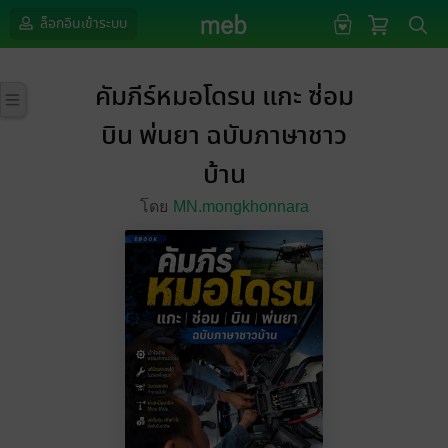
ล็อกอินเข้าระบบ
คัมภีร์หมอโดรน แกะ ซ่อม
บิน พ่นยา ฉบับภาษาชาว
บ้าน
โดย
MN.mongkhonnara