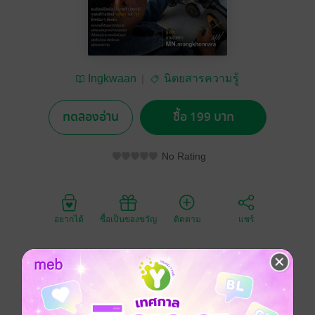
Ingkwaan
นิตยสารความรู้
ทดลองอ่าน
ซื้อ 199 บาท
No Rating
อยากได้
ซื้อเป็นของขวัญ
ติดตาม
แชร์
"ซื้อโดรนมาเป็นแสน แต่พังนิดเดียวต้องจอดรอศูนย์?"
อย่าให้รายได้สะดุดเพราะซ่อมเครื่องไม่เป็น! อีบุ๊คเล่มนี้จะ
เปลี่ยนให้คุณเป็น "หมอโดรน" ที่ดูแลเครื่องเองได้หน้างาน