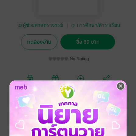
ผู้ช่วยศาสตราจารย์
การศึกษา/ตำราเรียน
สุชาติ สุภาพ
ทดลองอ่าน
ซื้อ 69 บาท
No Rating
อยากได้
ซื้อเป็นของขวัญ
ติดตาม
แชร์
เป็นหนังสือที่อ่านเข้าใจง่าย เน้น การสื่อความหมาย ด้วย
รูปภาพ
ภาษาอังกฤษ
ภาษาไทย
เตรียมสอบ / ข้อสอบ