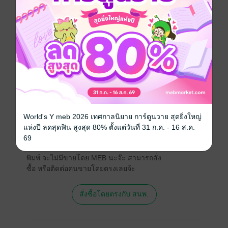
วิทยาศาสตร์
คณิตศาสตร์
ประเภทไฟล์
pdf
วันที่วางขาย
23 เมษายน 2569
ความยาว
74 หน้า
ราคาปก
99 บาท (ประหยัด 30%)
World's Y meb 2026 เทศกาลนิยาย การ์ตูนวาย สุดยิ่งใหญ่
สนใจเวอร์ชันกระดาษ เชิญทางนี้!
แห่งปี ลดสุดฟิน สูงสุด 80% ตั้งแต่วันที่ 31 ก.ค. - 16 ส.ค.
69
เวอร์ชันกระดาษมีวางขายที่เว็บไซต์สำนัก
พิมพ์ จะไม่มีขายโดย MEB นะจ๊ะ สามารถสั่ง
ซื้อ หรือติดต่อคนขายโดยตรงเลยจ้ะ
สั่งซื้อโดยตรงกับ สนพ.