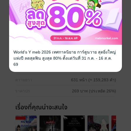
เธอต้องเจอเหตุการณ์นี้เพียงคนเดียวในบ้าน เธอพยายาม
บอกกับคนรอบข้างว่า มีอะไรบางอย่างติดตามเธออยู่ แต่
ไม่มีใครเชื่อเธอ
ดรามา
ลึกลับ
เพื่อนสนิท
ผี / วิญญาณ
หักมุม
World's Y meb 2026 เทศกาลนิยาย การ์ตูนวาย สุดยิ่งใหญ่
ประเภทไฟล์
pdf, epub
แห่งปี ลดสุดฟิน สูงสุด 80% ตั้งแต่วันที่ 31 ก.ค. - 16 ส.ค.
(สารบัญ)
69
วันที่วางขาย
23 เมษายน 2569
ความยาว
631 หน้า (≈ 159,283 คำ)
ราคาปก
269 บาท (ประหยัด 26%)
เรื่องที่คุณน่าจะสนใจ