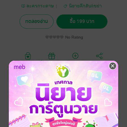
ละครกระดาษ
นิยายลึกลับ/เขย่า
ขวัญ
ทดลองอ่าน
ซื้อ 199 บาท
No Rating
อยากได้
ซื้อเป็นของขวัญ
ติดตาม
แชร์
"เจน" - สาวน้อยวัย 21 ปี นักศึกษาคณะอักษรศาสตร์ เอก
ภาษาอังกฤษ ปี 4 เธอเป็นผู้หญิงหน้าตาสวย, น่ารักและรูป
ร่างดีมาก แต่เลือกที่จะใส่เสื้อนักศึกษาตัวใหญ่ๆ หลวมๆ
แขนยาวถึงข้อมือ ติดกระดุมเม็ดแรกบ่อยครั้งอีกต่างหาก
กระโปรงนักศึกษายาวถึงตาตุ่ม
เธอมักจะพบเหตุการณ์แปลกประหลาดเกิดขึ้นกับตัวเองอยู่
เสมอ โดยที่ไม่รู้ว่าสิ่งที่ตนเองพบเจอ คืออะไร และทำไม