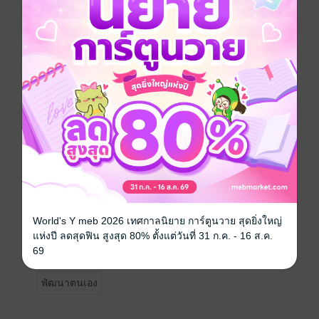
เพราะในโลกนี้มีคู่มือสอนวิธี "เอาใจลูกค้า" อยู่มากมาย แต่
คู่มือที่หันกลับมา "กอดคนทำงาน" นั้นแทบจะไม่มีเลย คู่มือ
ฉบับนี้จึงถูกสร้างมาเพื่อเป็น 'หลักยึดใจ' ในวันที่พายุ
อารมณ์พัดผ่านเข้ามา
สิ่งที่คุณจะได้รับจาก Emergency Kit เล่มนี้:
- 7 แผนที่รับมือสถานการณ์วิกฤต: เช่น ลูกค้ารอนาน ,
งานพลาด , สื่อสารไม่ตรงใจ และอารมณ์รุนแรง
- Golden Script: สคริปต์พูดที่ช่วยประคองสติ ให้คุณ
สื่อสารอย่างมืออาชีพได้ทันที
- CARE Map: หลักการที่ช่วยให้คุณมองเห็นทั้ง "ลูกค้า"
และ "ตัวคุณเอง" ไปพร้อมกัน
- Reflection: พื้นที่เล็กๆ ให้คุณได้กลับมาเช็คใจและชื่นชม
ตัวเองก่อนจบวัน
World's Y meb 2026 เทศกาลนิยาย การ์ตูนวาย สุดยิ่งใหญ่
"คุณไม่จำเป็นต้องเริ่มรับมือทุกอย่างจากศูนย์... เพราะ
แห่งปี ลดสุดฟิน สูงสุด 80% ตั้งแต่วันที่ 31 ก.ค. - 16 ส.ค.
แผนที่นี้ คิดเผื่อไว้ให้คุณแล้ว"
69
พัฒนาตนเอง