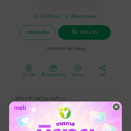
วงให้กลม
พัฒนาตนเอง
ทดลองอ่าน
ซื้อ 199 บาท
No Rating
อยากได้
ซื้อเป็นของขวัญ
ติดตาม
แชร์
คู่มือเอาตัวรอดในงานบริการ:
รวม 7 สถานการณ์จริง + สคริปต์ที่ใช้ได้ทันที
เพื่อช่วยให้คุณรับมือหน้างานได้…โดยไม่เสียทั้งงานและ
ใจ
รายละเอียดเนื้อหา: