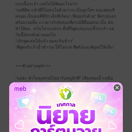
แบบนี้ประจำ เลยไม่ได้คิดอะไรมาก
"แต่พี่คิด แล้วพี่ก็ไม่สนใจด้วยว่าจะเป็นลูกใคร ขอแค่คนที่
คลอด เป็นคนที่พี่รัก เด็กที่เกิดมา พี่ย่อมรักด้วย" พี่สรณ์บอก
พร้อมรอยยิ้ม แววตาจริงจังของพี่สรณ์ที่สื่อออกมานั้น มัน
ทำให้ผม...หวั่นไหวแปลกๆ ทั้งที่ก็พูดเล่นแบบนี้ประจำ แต่
วันนี้มันกลับต่างออกไป
"เลิกพูดเล่นได้แล้ว ผมจะกินข้าว"
"พี่พูดจริง ถ้าน้ำข้าวจะให้โอกาส พี่พร้อมจะพิสูจน์ให้เห็น"
+++ตัวอย่างep6+++
"แม่ฮะ ทำไมลุงสรณ์ไม่มารับหนูสักที" เสียงของน้ำเหนือ
เอ่ยถาม ผมหันมองไปทางหน้าบ้าน เวลานี้พี่สรณ์ต้องมารับ
น้ำเหนือไปส่งที่โรงเรียนแล้ว หรือว่าที่บ้านมีเรื่องอะไร
ด่วนหรือเปล่านะ
"งั้นวันนี้ แม่ไปส่งนะ" ผมย่อกายบอก น้ำเหนือพยักหน้ารับ
เบาๆ พร้อมรอยยิ้มกว้าง ผมจึงคว้ากุญแจแล้วจูงมือลูก เพื่อ
พาไปส่งที่โรงเรียนประจำอำเภอ
หน้าโรงเรียนมีเด็กมากมายกำลังเข้าเรียน ทุกคนมาส่งลูก