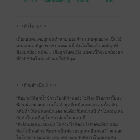
อยากได้
ซื้อเป็นของขวัญ
ติดตาม
แชร์
+++คำโปรย+++
เมื่อก่อนผมเคยถูกมันทำลาย ยอมจำนนต่อทุกอย่าง เป็นไอ้
คนอ่อนแอที่ถูกกระทำ แต่ตอนนี้ มันไม่ใช่แล้ว ผมมีลูกที่
ต้องปกป้อง แม้จะ…เสียลูกไปคนนึง แม่คนนี้ก็จะปกป้องลูก
ที่ยังมีชีวิตในท้องอีกคนให้ดีที่สุด
+++ตัวอย่างEp 3 +++
"พี่อยากให้ลูกน้ำข้าวเรียกพี่ว่าพ่อจัง ไม่รู้จะมีโอกาสมั้ยนะ"
พี่สรณ์เอ่ยออกมา แต่ไอ้คำพูดที่เหมือนหยอกเล่นนั้น มัน
กลับทำให้คนฟังหน้าแดง จนต้องก้มหน้าหนี ทำไมชอบเล่น
กับหัวใจคนที่อยู่ในช่วงอ่อนไหวแบบนี้
"พี่เลิกพูดเล่นเถอะน่า ใครจะบ้าคิดอะไรกับคนท้อง แถม
ท้องไม่มีพ่อด้วย พี่อยากเป็นพ่อของลูกคนอื่นหรอ?" ผมบอก
ในใจอยากจะแกล้งเล่น เพราะผมกับพี่สรณ์ก็พูดเล่นกัน