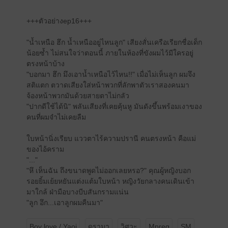
+++ตัวอย่างep16+++
"น้ำเหนือ ฮึก น้ำเหนืออยู่ไหนลูก" เสียงสั่นเครือเรียกชื่อเด็ก
น้อยซ้ำ ไม่สนใจว่าตอนนี้ ภายในห้องที่ขังผมไว้มีใครอยู่
ตรงหน้าบ้าง
"บอกมา ฮึก มึงเอาน้ำเหนือไว้ไหน!!" เมื่อไม่เห็นลูก ผมจึง
สติแตก ตวาดเสียงใส่หน้าพวกที่ลักพาตัวเราสองคนมา
จ้องหน้าพวกมันด้วยสายตาไม่กลัว
"ปากดีใช้ได้นิ" พลันเสียงที่เคยคุ้นหู มันดังขึ้นพร้อมเงาของ
คนที่ผมจำไม่เคยลืม
ใบหน้านิ่งเรียบ แววตาไร้ความปรานี คนตรงหน้า คือแม่
ของไอ้คราม
"..."
"หึ เห็นฉัน ถึงขนาดพูดไม่ออกเลยหรอ?" คุณผู้หญิงบอก
รอยยิ้มเย้ยหยันแต่งแต้มใบหน้า หญิงวัยกลางคนเดินเข้า
มาใกล้ ฝ่ามือบางบีบสันกรามแน่น
"ลูก อึก...เอาลูกผมคืนมา"
Boy love / Yaoi
ดรามา
วิศวะ
Mpreg
SM