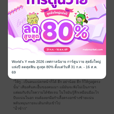
จนถึงหน้าประตู มองดูลูกน้อยเข้าเรียน ก่อนจะออกไป
ทำงาน ผมเองก็กำลังเป็นเหมือนทุกคน ยืนมองลูกเดินเข้า
รั้วโรงเรียน
"แม่ครับ บ่ายบาย"
+++ตัวอย่างep12+++
"น้ำข้าว อึก กูขอโทษ ที่กูทำเหี้ยๆกับมึง" เสียงยางไม่เป็น
ภาษาเอ่ยแผ่วเบา ใบหน้าหล่อเงยหน้ามองท้องฟ้ายาม
ค่ำคืน มันดูเหม่อลอยไร้จุดหมาย
World's Y meb 2026 เทศกาลนิยาย การ์ตูนวาย สุดยิ่งใหญ่
"กูไม่ขอให้มึง อึก ยกโทษให้...แต่กูขอ อึก อยู่ตรงนี้ได้มั้ย อยู่
แห่งปี ลดสุดฟิน สูงสุด 80% ตั้งแต่วันที่ 31 ก.ค. - 16 ส.ค.
มองมึงกับลูก ให้กู..." มันเอ่ย หลังมือหนาก็พลันยกขึ้นมา
69
เช็ดน้ำตา
"ให้กู...เป็นคนแปลกหน้าก็ได้ ฮึก อย่าน้อย ฮึก ก็ให้กูอยู่ตรง
นั้น" เสียงสั่นสะอื้นของคนเมา แม้มันจะฟังไม่เป็นภาษา
แต่ผมกับจับใจความได้ชัดเจน ในใจมันรู้สึกเหมือนมีอะไร
บีบแน่นในอก จนต้องยกมือกำเสื้อตรงอกข้างซ้ายแน่น
พลันหมุนกายจะเดินกลับเข้าไป
"น้ำข้าว"