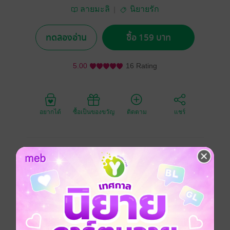
ลายมะลิ
นิยายรัก
ทดลองอ่าน
ซื้อ 159 บาท
5.00
16 Rating
อยากได้
ซื้อเป็นของขวัญ
ติดตาม
แชร์
"ลูกผม ผมมีสิทธิ์"
"สิทธิ์ของคุณหมดไปตั้งแต่ที่คุณเลือกผู้หญิงคนนั้นแล้ว..."
(ตัวอย่างในนิยาย)
"คุณรู้ไหม มันเจ็บตรงไหนที่สุด" เธอยิ้มจาง ๆ น้ำตาเอ่อขึ้น
มาในดวงตา แต่ไม่ไหล "ไม่ใช่ที่คุณไปดูแลน้อง แต่เป็นที่
คุณเห็นความรู้สึกของน้องสำคัญกว่าเฌอเสมอ"
ลมพัดผ่านอีกครั้ง แต่คราวนี้ มันเย็นจนหนาวเหน็บไปทั้ง