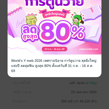
ร่าง เทียนยังคงจับมือเฌอลีนไว้ ร่างกายเหมือนอ่อนแรงลง
ดื้อ ๆ ทั้งที่เขาควรจะรีบอธิบายให้เธอเข้าใจ ทว่าปากกลับ
หนักเหมือนมีก้อนหินหนัก ๆ ถ่วงไว้
"ถ้าคุณยังไม่พร้อมจะเป็นสามีที่ดี…" เธอค่อย ๆ ดึงมือออก
จากมือของเขา เนิบช้าแต่เด็ดขาด "ก็ปล่อยเฌอไปเถอะ
ค่ะ"
-----------------------------
**นิยายรัก ไม่มีนอกกายนอกใจ
**อ่านแล้วถูกใจฝากทิ้งคอมเมนต์และขอหัวใจด้วยนะคะ
**โปรดอ่านตัวเอย่างก่อนกดซื้อ ขอบคุณค่ะ
World's Y meb 2026 เทศกาลนิยาย การ์ตูนวาย สุดยิ่งใหญ่
แห่งปี ลดสุดฟิน สูงสุด 80% ตั้งแต่วันที่ 31 ก.ค. - 16 ส.ค.
โรแมนติก
ครอบครัว
69
ประเภทไฟล์
pdf, epub
(สารบัญ)
วันที่วางขาย
25 เมษายน 2569
ความยาว
283 หน้า (≈ 46,225 คำ)