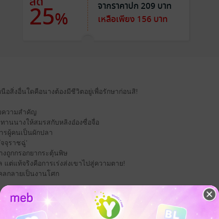
ลด
จากราคาปก 209 บาท
25
%
เหลือเพียง 156 บาท
นือสิ่งอื่นใดคือนางต้องมีชีวิตอยู่เพื่อรักษาก่อนสิ!
้รับความสำคัญ
ทานนางให้สมรสกับหลิงอ๋องซื่อจื่อ
หารผู้คนเป็นผักปลา
ัจจุราชฉู่’
างถูกกรอกยากระตุ้นพิษ
แต่แท้จริงคือการเร่งส่งเขาไปสู่ความตาย!
งคลกลายเป็นงานโศก
่บุตรสาวอนุผู้ไร้ปากเสียงอีกต่อไป
ะจากอนาคตทะลุมิติมา!
ยยิ่งกว่ามดปลวก