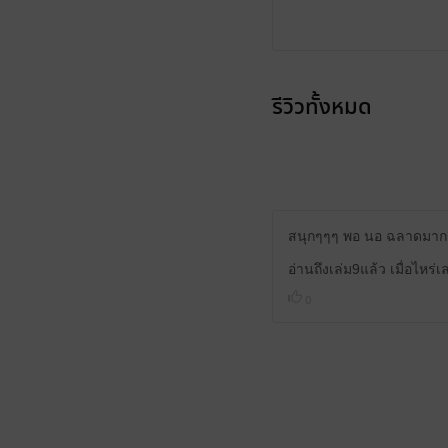
รีวิวทั้งหมด
สนุกๆๆๆ พอ นอ ฉลาดมากกก โ
อ่านถึงเล่ม9แล้ว เมื่อไหร่
0