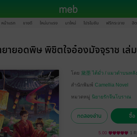
หน้าแรก
ขายดี
ใหม่มาแรง
มาใหม่
โปรโมชัน
ฟรีกระจาย
ฮิต
ายายอดพิษ พิชิตใจอ๋องมัจจุราช เล่ม
โดย
黛墨 ไต้มั่ว /
แมวดำบนหลั
สำนักพิมพ์
Camellia Novel
หมวดหมู่
นิยายรักจีนโบราณ
ทดลองอ่าน
ซื้
5.00
1 R