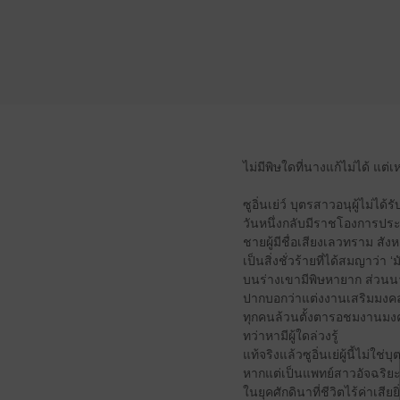
ไม่มีพิษใดที่นางแก้ไม่ได้ แต่เห
ซูอิ่นเย่ว์ บุตรสาวอนุผู้ไม่ได
วันหนึ่งกลับมีราชโองการประ
ชายผู้มีชื่อเสียงเลวทราม สัง
เป็นสิ่งชั่วร้ายที่ได้สมญาว่า ‘ม
บนร่างเขามีพิษหายาก ส่วนน
ปากบอกว่าแต่งงานเสริมมงคล 
ทุกคนล้วนตั้งตารอชมงานม
ทว่าหามีผู้ใดล่วงรู้
แท้จริงแล้วซูอิ่นเย่ผู้นี้ไม่ใช
หากแต่เป็นแพทย์สาวอัจฉริย
ในยุคศักดินาที่ชีวิตไร้ค่าเสี