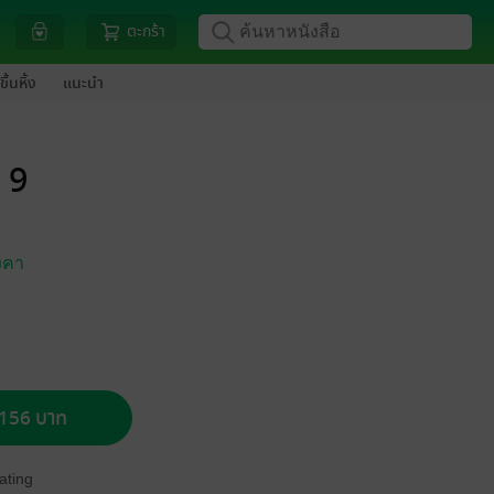
ตะกร้า
ขึ้นหิ้ง
แนะนำ
 9
งคา
อ 156 บาท
ating