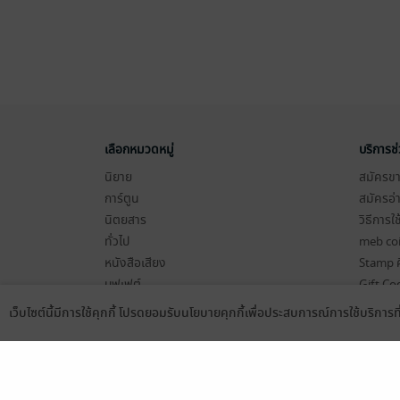
เลือกหมวดหมู่
บริการช
นิยาย
สมัครขาย
การ์ตูน
สมัครอ่
นิตยสาร
วิธีการใ
ทั่วไป
meb co
หนังสือเสียง
Stamp ค
บุฟเฟต์
Gift Co
เงื่อนไข
เว็บไซต์นี้มีการใช้คุกกี้ โปรดยอมรับนโยบายคุกกี้เพื่อประสบการณ์การใช้บริการ
Language
ดาวน์โหลดแอป
นโยบายค
แผนผังเ