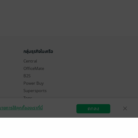
กลุ่มธุรกิจในเครือ
Central
OfficeMate
B2S
Power Buy
Supersports
Tops
Hytexts
ายการใช้คุกกี้ของเราที่นี่
ตกลง
สมัครขายอีบุ๊ก
วิธีการใช้งาน
ติดต่อเรา